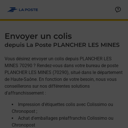
Allez au contenu
Afficher ou masquer la réponse
Afficher ou masquer la réponse
Afficher ou masquer la réponse
Envoyer un colis
depuis La Poste PLANCHER LES MINES
Vous désirez envoyer un colis depuis PLANCHER LES
MINES 70290 ? Rendez-vous dans votre bureau de poste
PLANCHER LES MINES (70290), situé dans le département
de Haute-Saône. En fonction de votre besoin, nous vous
conseillerons sur nos différentes solutions
d'affranchissement :
Impression d'étiquettes colis avec Colissimo ou
Chronopost ;
Achat d'emballages préaffranchis Colissimo ou
Chronopost