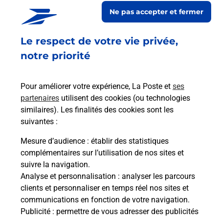
En savoir plus
En sa
Ne pas accepter et fermer
Le respect de votre vie privée,
Ach
dent
sui
notre priorité
rieur
Vous
ez
de c
ste à
télé
Pour améliorer votre expérience, La Poste et
ses
de P
partenaires
utilisent des cookies (ou technologies
similaires). Les finalités des cookies sont les
En
suivantes :
Acheter un iPhone neuf ou reconditionné
Mesure d’audience
: établir des statistiques
Vous recherchez un smartphone pas cher proche
complémentaires sur l’utilisation de nos sites et
de chez vous ? Découvrez notre offre de
suivre la navigation.
téléphones iPhone Apple dans vos bureaux de
Analyse et personnalisation
: analyser les parcours
Poste à PLANCHER LES MINES (70290) !
clients et personnaliser en temps réel nos sites et
communications en fonction de votre navigation.
En savoir plus
Publicité
: permettre de vous adresser des publicités