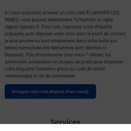
Si vous souhaitez envoyer un colis vers PLANCHER LES
MINES, vous pouvez directement l'affranchir en ligne
depuis laposte.fr. Pour cela, imprimez votre étiquette
prépayée, puis déposez votre colis dans le point de contact
le plus proche ou tout simplement dans votre boîte aux
lettres normalisée (les démarches sont décrites ci-
dessous). Pas d'imprimante chez vous ? Utilisez les
automates accessibles en bureau de poste pour imprimer
votre étiquette Colissimo grâce au code de retrait
communiqué en fin de commande.
Le lien s'ouvre dans un nouvel onglet
Envoyez vos colis depuis chez vous
Services