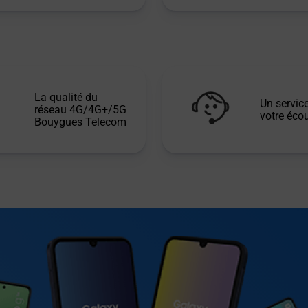
La qualité du
Un service
réseau 4G/4G+/5G
votre écou
Bouygues Telecom