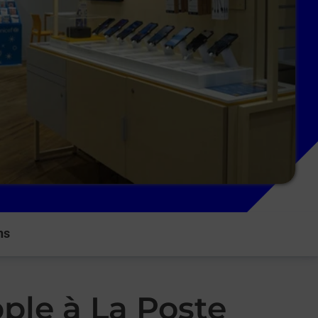
ns
ple à La Poste