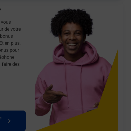
e
 vous
ur de votre
n bonus
Et en plus,
onus pour
léphone
 faire des
e