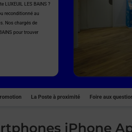
te LUXEUIL LES BAINS
?
ou reconditionné au
ns. Nos chargés de
 BAINS
pour trouver
romotion
La Poste à proximité
Foire aux questio
rtphones iPhone Ap