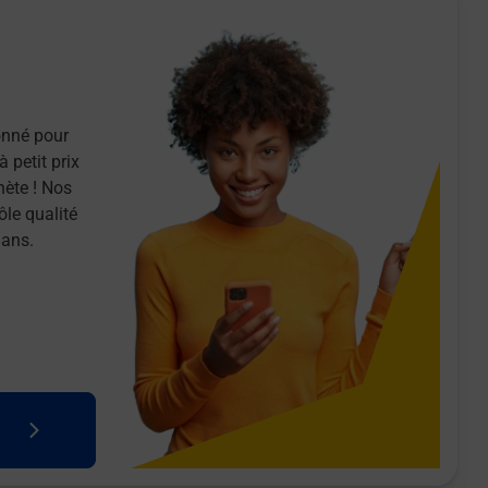
onné pour
 petit prix
nète ! Nos
ôle qualité
 ans.