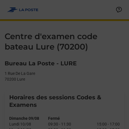
Le lien s'ouvre dans un nouvel onglet
Allez au contenu
Day of the Week
Get directions to Centre d&#39;examen code bateau at 1 Rue De
Afficher ou masquer la réponse
Afficher ou masquer la réponse
Afficher ou masquer la réponse
Afficher ou masquer la réponse
Hours
Centre d'examen code
bateau Lure (70200)
Bureau La Poste - LURE
1 Rue De La Gare
70200
Lure
Horaires des sessions Codes &
Examens
Dimanche 09/08
Fermé
Lundi 10/08
09:30
-
11:30
15:00
-
17:00