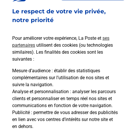
Acheter un iPhone neuf ou reconditionné
Le respect de votre vie privée,
notre priorité
Vous recherchez un smartphone pas cher proche
de chez vous ? Découvrez notre offre de
téléphones iPhone Apple dans vos bureaux de
Pour améliorer votre expérience, La Poste et
ses
Poste à LURE (70200) !
partenaires
utilisent des cookies (ou technologies
similaires). Les finalités des cookies sont les
En savoir plus
suivantes :
Mesure d’audience
: établir des statistiques
complémentaires sur l’utilisation de nos sites et
suivre la navigation.
Foire aux questions
Analyse et personnalisation
: analyser les parcours
clients et personnaliser en temps réel nos sites et
communications en fonction de votre navigation.
Quel âge minimum faut-il pour
Publicité
: permettre de vous adresser des publicités
passer le permis bateau ?
en lien avec vos centres d’intérêts sur notre site et
en dehors.