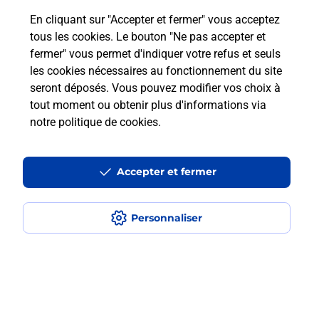
Combien coûte le code bateau ?
En cliquant sur "Accepter et fermer" vous acceptez
tous les cookies. Le bouton "Ne pas accepter et
Combien de temps est valable le
fermer" vous permet d'indiquer votre refus et seuls
code bateau ?
les cookies nécessaires au fonctionnement du site
seront déposés. Vous pouvez modifier vos choix à
tout moment ou obtenir plus d'informations via
Peut-on passer le permis bateau
notre politique de cookies
.
avec le CPF ?
Accepter et fermer
Localiser
Liste
Haute-Saône
LURE
LURE
Code Bateau
Personnaliser
Plan du site
Accessibilité : partiellement conforme