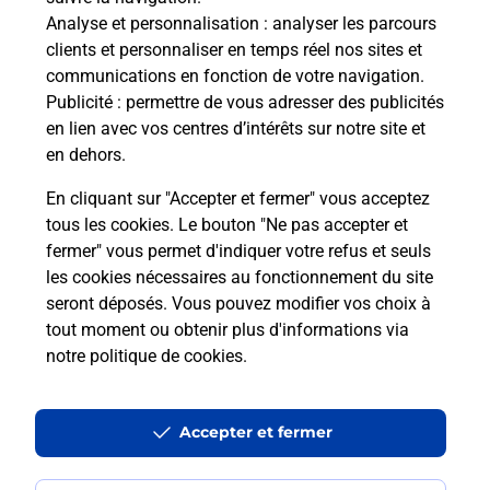
Combien de temps dure l'examen du
Analyse et personnalisation
: analyser les parcours
code de la route ?
clients et personnaliser en temps réel nos sites et
communications en fonction de votre navigation.
Publicité
: permettre de vous adresser des publicités
Comment s'inscrire au code de la
en lien avec vos centres d’intérêts sur notre site et
route ?
en dehors.
Combien de fautes pour le code de la
En cliquant sur "Accepter et fermer" vous acceptez
route ?
tous les cookies. Le bouton "Ne pas accepter et
fermer" vous permet d'indiquer votre refus et seuls
les cookies nécessaires au fonctionnement du site
seront déposés. Vous pouvez modifier vos choix à
tout moment ou obtenir plus d'informations via
notre politique de cookies
.
En Savoir Plus sur Gray
Accepter et fermer