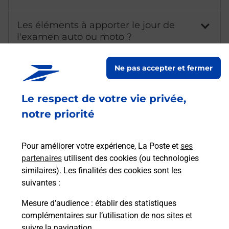
Les éléments à apporter le jour de
l'examen auto ou moto ?
Quelles sont les pièces d’identité
Ne pas accepter et fermer
acceptées pour le passage de
l'examen du code de la route auto et
Le respect de votre vie privée,
moto ?
notre priorité
Qu'est-ce qu'un NEPH ?
Pour améliorer votre expérience, La Poste et
ses
Combien coûte l'examen du code de
partenaires
utilisent des cookies (ou technologies
la route ?
similaires). Les finalités des cookies sont les
suivantes :
Comment avoir les résultats du code
Mesure d’audience
: établir des statistiques
de la route ?
complémentaires sur l’utilisation de nos sites et
suivre la navigation.