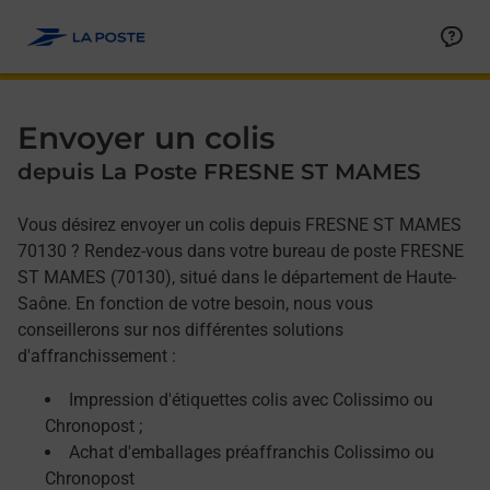
Allez au contenu
Afficher ou masquer la réponse
Afficher ou masquer la réponse
Afficher ou masquer la réponse
Envoyer un colis
depuis La Poste FRESNE ST MAMES
Vous désirez envoyer un colis depuis FRESNE ST MAMES
70130 ? Rendez-vous dans votre bureau de poste FRESNE
ST MAMES (70130), situé dans le département de Haute-
Saône. En fonction de votre besoin, nous vous
conseillerons sur nos différentes solutions
d'affranchissement :
Impression d'étiquettes colis avec Colissimo ou
Chronopost ;
Achat d'emballages préaffranchis Colissimo ou
Chronopost