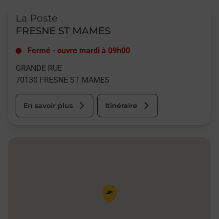
Le lien s'ouvre dans un nouvel onglet
La Poste
FRESNE ST MAMES
Fermé
-
ouvre mardi à
09h00
GRANDE RUE
70130
FRESNE ST MAMES
En savoir plus
Itinéraire
Pin de la carte