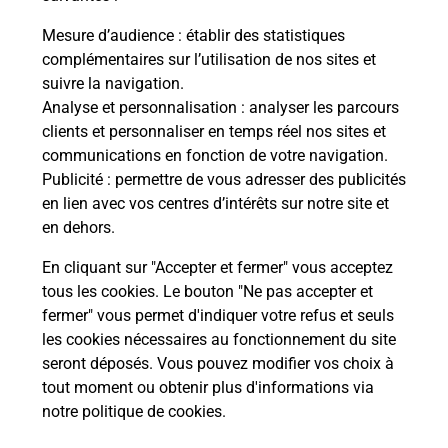
Mesure d’audience
: établir des statistiques
complémentaires sur l’utilisation de nos sites et
Questions fréquemment posées
suivre la navigation.
Analyse et personnalisation
: analyser les parcours
clients et personnaliser en temps réel nos sites et
communications en fonction de votre navigation.
Comment retourner un colis acheté
Publicité
: permettre de vous adresser des publicités
en ligne depuis votre boîte aux lettres
en lien avec vos centres d’intérêts sur notre site et
?
en dehors.
Comment envoyer un colis ou faire un
En cliquant sur "Accepter et fermer" vous acceptez
retour chez un e-commerçant sans se
tous les cookies. Le bouton "Ne pas accepter et
déplacer ?
fermer" vous permet d'indiquer votre refus et seuls
les cookies nécessaires au fonctionnement du site
seront déposés. Vous pouvez modifier vos choix à
Envoyer un petit colis au meilleur
tout moment ou obtenir plus d'informations via
prix ?
notre politique de cookies
.