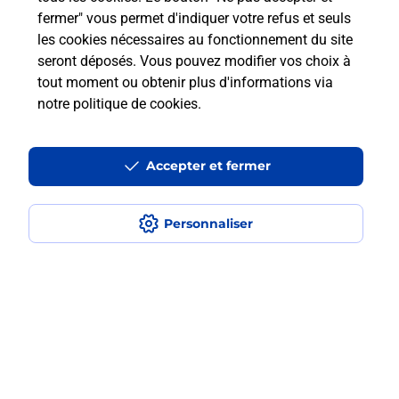
fermer" vous permet d'indiquer votre refus et seuls
les cookies nécessaires au fonctionnement du site
Comment retourner un colis acheté
seront déposés. Vous pouvez modifier vos choix à
en ligne depuis votre boîte aux lettres
tout moment ou obtenir plus d'informations via
?
notre politique de cookies
.
Comment envoyer un colis ou faire un
retour chez un e-commerçant sans se
Accepter et fermer
déplacer ?
Personnaliser
Envoyer un petit colis au meilleur
prix ?
Localiser
Liste
Haute-Saône
FAVERNEY
FAVERNEY
Envoi de colis