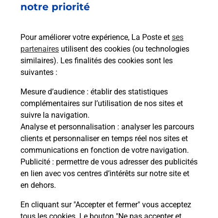
notre priorité
rieur
Vous
ez
de c
ste à
télé
Pour améliorer votre expérience, La Poste et
ses
de P
partenaires
utilisent des cookies (ou technologies
similaires). Les finalités des cookies sont les
En
suivantes :
Acheter un iPhone neuf ou reconditionné
Mesure d’audience
: établir des statistiques
Vous recherchez un smartphone pas cher proche
complémentaires sur l’utilisation de nos sites et
de chez vous ? Découvrez notre offre de
suivre la navigation.
téléphones iPhone Apple dans vos bureaux de
Analyse et personnalisation
: analyser les parcours
Poste à FAVERNEY (70160) !
clients et personnaliser en temps réel nos sites et
communications en fonction de votre navigation.
En savoir plus
Publicité
: permettre de vous adresser des publicités
en lien avec vos centres d’intérêts sur notre site et
en dehors.
En cliquant sur "Accepter et fermer" vous acceptez
Questions fréquemment posées
tous les cookies. Le bouton "Ne pas accepter et