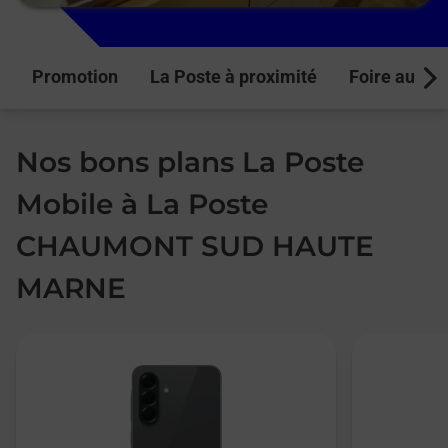
Promotion
La Poste à proximité
Foire aux q
Next
Nos bons plans La Poste
Mobile à La Poste
CHAUMONT SUD HAUTE
MARNE