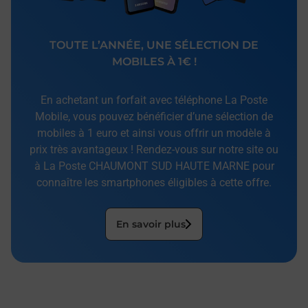
TOUTE L’ANNÉE, UNE SÉLECTION DE
MOBILES À 1€ !
En achetant un forfait avec téléphone La Poste
Mobile, vous pouvez bénéficier d’une sélection de
mobiles à 1 euro et ainsi vous offrir un modèle à
prix très avantageux ! Rendez-vous sur notre site ou
à La Poste CHAUMONT SUD HAUTE MARNE pour
connaître les smartphones éligibles à cette offre.
En savoir plus