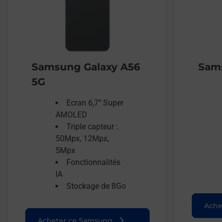
Samsung Galaxy A56
Sams
5G
Ecran 6,7’’ Super
AMOLED
Triple capteur :
50Mpx, 12Mpx,
5Mpx
Fonctionnalités
IA
Stockage de 8Go
Ache
Acheter ce Samsung