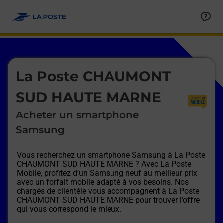
Le lien s'ouvre dans un nouvel onglet
Allez au contenu
Afficher ou masquer la réponse
Afficher ou masquer la réponse
Afficher ou masquer la réponse
Afficher ou masquer la réponse
Afficher ou masquer la réponse
Afficher ou masquer la réponse
Le lien s'ouvre dans un nouvel onglet
La Poste CHAUMONT
SUD HAUTE MARNE
Acheter un smartphone
Samsung
Vous recherchez un smartphone Samsung à
La Poste
CHAUMONT SUD HAUTE MARNE
? Avec La Poste
Mobile, profitez d’un Samsung neuf au meilleur prix
avec un forfait mobile adapté à vos besoins. Nos
chargés de clientèle vous accompagnent à
La Poste
CHAUMONT SUD HAUTE MARNE
pour trouver l’offre
qui vous correspond le mieux.