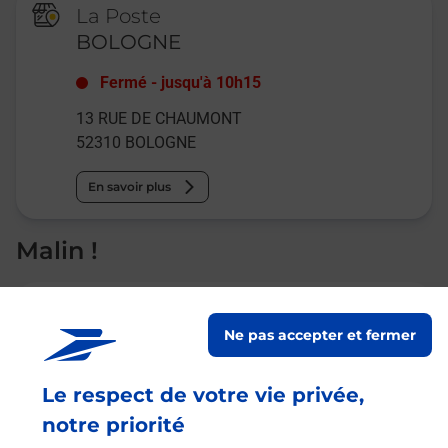
La Poste
BOLOGNE
Fermé
-
jusqu'à
10h15
13 RUE DE CHAUMONT
52310
BOLOGNE
En savoir plus
Malin !
La Poste
en ligne
Ne pas accepter et fermer
Ouvert 24h/24
Le respect de votre vie privée,
notre priorité
En savoir plus