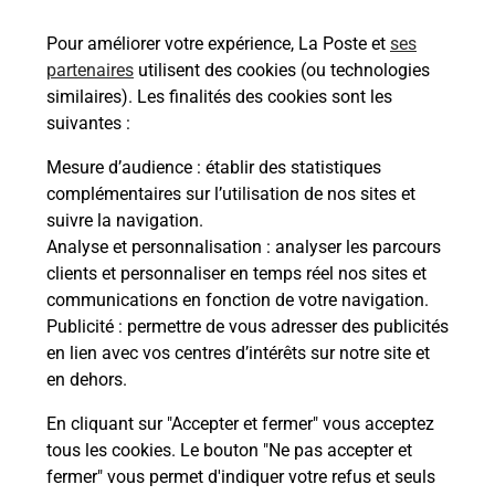
Pour améliorer votre expérience, La Poste et
ses
Recherchez un autre point de contact
partenaires
utilisent des cookies (ou technologies
similaires). Les finalités des cookies sont les
suivantes :
Mesure d’audience
: établir des statistiques
Questions fréquemment posées
complémentaires sur l’utilisation de nos sites et
suivre la navigation.
Analyse et personnalisation
: analyser les parcours
Quel réseau utilise La Poste Mobile ?
clients et personnaliser en temps réel nos sites et
communications en fonction de votre navigation.
Publicité
: permettre de vous adresser des publicités
Est-ce que je peux garder mon
en lien avec vos centres d’intérêts sur notre site et
numéro de mobile gratuitement ?
en dehors.
Est-ce que je peux bénéficier de la 5G
En cliquant sur "Accepter et fermer" vous acceptez
avec La Poste Mobile ?
tous les cookies. Le bouton "Ne pas accepter et
fermer" vous permet d'indiquer votre refus et seuls