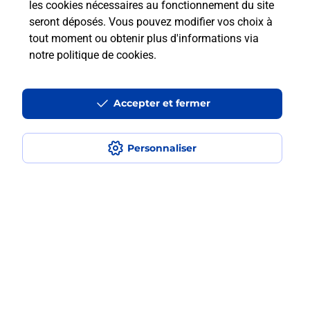
les cookies nécessaires au fonctionnement du site
Est-ce que je peux utiliser mon forfait
à l’étranger avec La Poste Mobile ?
seront déposés. Vous pouvez modifier vos choix à
tout moment ou obtenir plus d'informations via
notre politique de cookies
.
Est-ce que je peux payer mon
smartphone Samsung en plusieurs
fois avec La Poste Mobile ?
Accepter et fermer
Est-ce que je peux assurer mon
smartphone Samsung ?
Personnaliser
Localiser
Liste
Haute-Marne
CHAUMONT
CHAUMONT SUD HAUTE MARNE
Acheter un smartphone Samsung