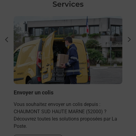
Services
En savoir plus
En sa
à
Ache
dent
sui
ée
Vous
de c
télé
Pos
!
Envoyer un colis
En
Vous souhaitez envoyer un colis depuis :
CHAUMONT SUD HAUTE MARNE (52000) ?
Découvrez toutes les solutions proposées par La
Poste.