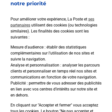
notre priorité
rieur
Vous
ez
de c
ste à
télé
Pour améliorer votre expérience, La Poste et
ses
de P
partenaires
utilisent des cookies (ou technologies
similaires). Les finalités des cookies sont les
En
suivantes :
Acheter un iPhone neuf ou reconditionné
Mesure d’audience
: établir des statistiques
Vous recherchez un smartphone pas cher proche
complémentaires sur l’utilisation de nos sites et
de chez vous ? Découvrez notre offre de
suivre la navigation.
téléphones iPhone Apple dans vos bureaux de
Analyse et personnalisation
: analyser les parcours
Poste à AUBERIVE (52160) !
clients et personnaliser en temps réel nos sites et
communications en fonction de votre navigation.
En savoir plus
Publicité
: permettre de vous adresser des publicités
en lien avec vos centres d’intérêts sur notre site et
en dehors.
En cliquant sur "Accepter et fermer" vous acceptez
Questions fréquemment posées
tous les cookies. Le bouton "Ne pas accepter et