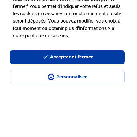
fermer" vous permet d'indiquer votre refus et seuls
les cookies nécessaires au fonctionnement du site
Comment retourner un colis acheté
seront déposés. Vous pouvez modifier vos choix à
en ligne depuis votre boîte aux lettres
tout moment ou obtenir plus d'informations via
?
notre politique de cookies
.
Comment envoyer un colis ou faire un
retour chez un e-commerçant sans se
Accepter et fermer
déplacer ?
Personnaliser
Envoyer un petit colis au meilleur
prix ?
Localiser
Liste
Haute-Marne
AUBERIVE
AUBERIVE
Envoi de colis