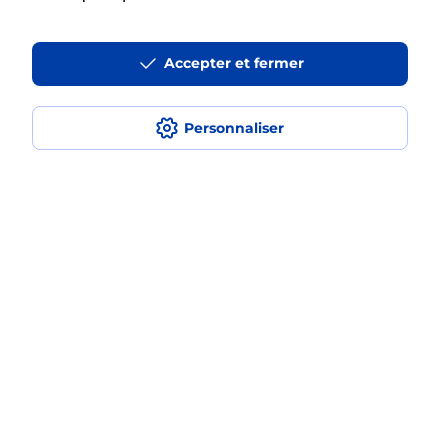
La téléassistance classique avec
Accepter et fermer
médaillon d’alarme qu’est ce que
c’est ?
Personnaliser
Comment fonctionne la
téléassistance classique ?
Comment est installée la
téléassistance classique ?
Localiser
Liste
Haute-Marne
ANDELOT BLANCHEVILLE
ANDELOT BLANCHEVILLE
Teleassistance