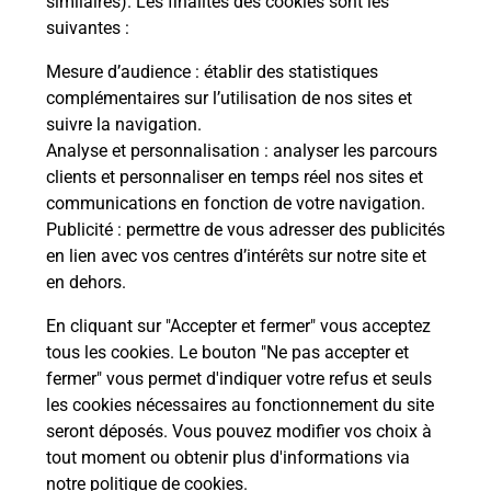
similaires). Les finalités des cookies sont les
suivantes :
che
Vous
de c
Mesure d’audience
: établir des statistiques
ux
télé
complémentaires sur l’utilisation de nos sites et
!
Post
suivre la navigation.
Analyse et personnalisation
: analyser les parcours
En
clients et personnaliser en temps réel nos sites et
Envoyer un colis
communications en fonction de votre navigation.
Publicité
: permettre de vous adresser des publicités
Vous souhaitez envoyer un colis depuis :
en lien avec vos centres d’intérêts sur notre site et
ANDELOT BLANCHEVILLE (52700) ? Découvrez
en dehors.
toutes les solutions proposées par La Poste.
En cliquant sur "Accepter et fermer" vous acceptez
En savoir plus
tous les cookies. Le bouton "Ne pas accepter et
fermer" vous permet d'indiquer votre refus et seuls
les cookies nécessaires au fonctionnement du site
seront déposés. Vous pouvez modifier vos choix à
Questions fréquemment posées
tout moment ou obtenir plus d'informations via
notre politique de cookies
.