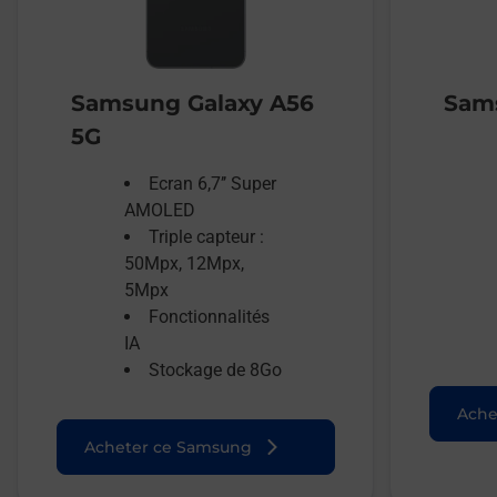
Samsung Galaxy A56
Sams
5G
Ecran 6,7’’ Super
AMOLED
Triple capteur :
50Mpx, 12Mpx,
5Mpx
Fonctionnalités
IA
Stockage de 8Go
Ache
Acheter ce Samsung