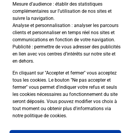
Recherchez un autre point de contact
Mesure d’audience
: établir des statistiques
complémentaires sur l’utilisation de nos sites et
suivre la navigation.
Analyse et personnalisation
: analyser les parcours
clients et personnaliser en temps réel nos sites et
Questions fréquemment posées
communications en fonction de votre navigation.
Publicité
: permettre de vous adresser des publicités
en lien avec vos centres d’intérêts sur notre site et
Quel réseau utilise La Poste Mobile ?
en dehors.
En cliquant sur "Accepter et fermer" vous acceptez
Est-ce que je peux garder mon
tous les cookies. Le bouton "Ne pas accepter et
numéro de mobile gratuitement ?
fermer" vous permet d'indiquer votre refus et seuls
les cookies nécessaires au fonctionnement du site
Est-ce que je peux bénéficier de la 5G
seront déposés. Vous pouvez modifier vos choix à
avec La Poste Mobile ?
tout moment ou obtenir plus d'informations via
notre politique de cookies
.
Est-ce que je peux utiliser mon forfait
à l’étranger avec La Poste Mobile ?