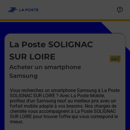
Le lien s'ouvre dans un nouvel onglet
Allez au contenu
Afficher ou masquer la réponse
Afficher ou masquer la réponse
Afficher ou masquer la réponse
Afficher ou masquer la réponse
Afficher ou masquer la réponse
Afficher ou masquer la réponse
Le lien s'ouvre dans un nouvel onglet
La Poste SOLIGNAC
SUR LOIRE
Acheter un smartphone
Samsung
Vous recherchez un smartphone Samsung à
La Poste
SOLIGNAC SUR LOIRE
? Avec La Poste Mobile,
profitez d’un Samsung neuf au meilleur prix avec un
forfait mobile adapté à vos besoins. Nos chargés de
clientèle vous accompagnent à
La Poste SOLIGNAC
SUR LOIRE
pour trouver l’offre qui vous correspond le
mieux.