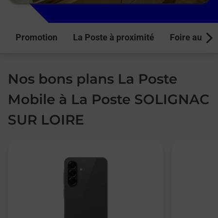
Promotion
La Poste à proximité
Foire aux q
Next
Nos bons plans La Poste
Mobile à La Poste SOLIGNAC
SUR LOIRE