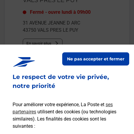
Fermé
-
ouvre lundi à
09h00
31 AVENUE JEANNE D ARC
43750
VALS PRES LE PUY
En savoir plus
Ne pas accepter et fermer
Malin !
Le respect de votre vie privée,
La Poste
notre priorité
en ligne
Ouvert 24h/24
Pour améliorer votre expérience, La Poste et
ses
partenaires
utilisent des cookies (ou technologies
En savoir plus
similaires). Les finalités des cookies sont les
suivantes :