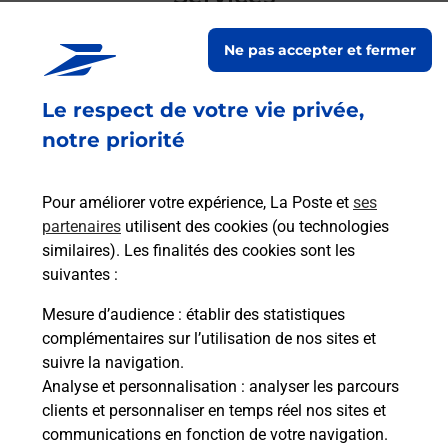
En savoir plus
En sa
Ne pas accepter et fermer
Le respect de votre vie privée,
Ach
dent
sui
notre priorité
Vous
ns
de c
s à
télé
Pour améliorer votre expérience, La Poste et
ses
de P
partenaires
utilisent des cookies (ou technologies
similaires). Les finalités des cookies sont les
En
suivantes :
Acheter un iPhone neuf ou reconditionné
Mesure d’audience
: établir des statistiques
Vous recherchez un smartphone pas cher proche
complémentaires sur l’utilisation de nos sites et
de chez vous ? Découvrez notre offre de
suivre la navigation.
téléphones iPhone Apple dans vos bureaux de
Analyse et personnalisation
: analyser les parcours
Poste à MONTFAUCON EN VELAY (43290) !
clients et personnaliser en temps réel nos sites et
communications en fonction de votre navigation.