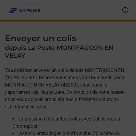
Allez au contenu
Afficher ou masquer la réponse
Afficher ou masquer la réponse
Afficher ou masquer la réponse
Envoyer un colis
depuis La Poste MONTFAUCON EN
VELAY
Vous désirez envoyer un colis depuis MONTFAUCON EN
VELAY 43290 ? Rendez-vous dans votre bureau de poste
MONTFAUCON EN VELAY (43290), situé dans le
département de Haute-Loire. En fonction de votre besoin,
nous vous conseillerons sur nos différentes solutions
d'affranchissement :
Impression d'étiquettes colis avec Colissimo ou
Chronopost ;
Achat d'emballages préaffranchis Colissimo ou