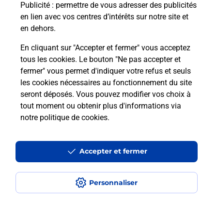
En savoir plus
Publicité
: permettre de vous adresser des publicités
en lien avec vos centres d’intérêts sur notre site et
en dehors.
En cliquant sur "Accepter et fermer" vous acceptez
Questions fréquemment posées
tous les cookies. Le bouton "Ne pas accepter et
fermer" vous permet d'indiquer votre refus et seuls
les cookies nécessaires au fonctionnement du site
Comment retourner un colis acheté
seront déposés. Vous pouvez modifier vos choix à
en ligne depuis votre boîte aux lettres
tout moment ou obtenir plus d'informations via
?
notre politique de cookies
.
Comment envoyer un colis ou faire un
retour chez un e-commerçant sans se
Accepter et fermer
déplacer ?
Personnaliser
Envoyer un petit colis au meilleur
prix ?