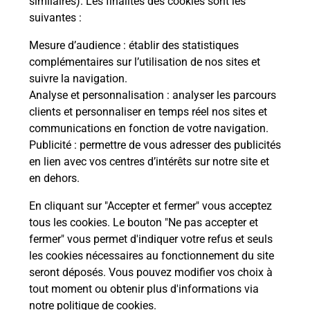
similaires). Les finalités des cookies sont les
suivantes :
che
Vous
de c
Mesure d’audience
: établir des statistiques
ux
télé
complémentaires sur l’utilisation de nos sites et
 !
Post
suivre la navigation.
Analyse et personnalisation
: analyser les parcours
En
clients et personnaliser en temps réel nos sites et
Envoyer un colis
communications en fonction de votre navigation.
Publicité
: permettre de vous adresser des publicités
Vous souhaitez envoyer un colis depuis :
en lien avec vos centres d’intérêts sur notre site et
LEMPDES SUR ALLAGNON (43410) ? Découvrez
en dehors.
toutes les solutions proposées par La Poste.
En cliquant sur "Accepter et fermer" vous acceptez
En savoir plus
tous les cookies. Le bouton "Ne pas accepter et
fermer" vous permet d'indiquer votre refus et seuls
les cookies nécessaires au fonctionnement du site
seront déposés. Vous pouvez modifier vos choix à
Questions fréquemment posées
tout moment ou obtenir plus d'informations via
notre politique de cookies
.