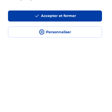
La téléassistance classique avec
Accepter et fermer
médaillon d’alarme qu’est ce que
c’est ?
Personnaliser
Comment fonctionne la
téléassistance classique ?
Comment est installée la
téléassistance classique ?
Localiser
Liste
Haute-Loire
LEMPDES SUR ALLAGNON
LEMPDES SUR ALLAGNON
Teleassistance