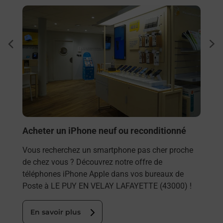
En savoir plus
En sa
Sous
dent
sui
PUY
outes
Besoi
et/ou
les 
LE P
En
Acheter un iPhone neuf ou reconditionné
Vous recherchez un smartphone pas cher proche
de chez vous ? Découvrez notre offre de
téléphones iPhone Apple dans vos bureaux de
Poste à LE PUY EN VELAY LAFAYETTE (43000) !
En savoir plus