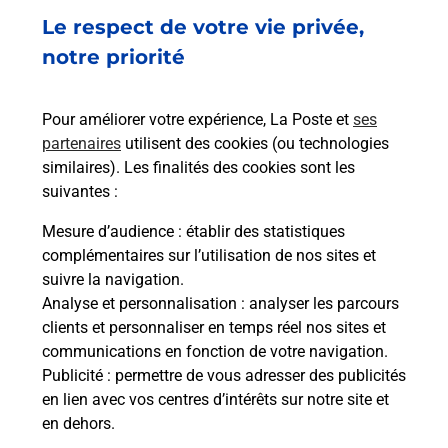
Recherchez un autre point de contact
Le respect de votre vie privée,
notre priorité
Questions fréquemment posées
Pour améliorer votre expérience, La Poste et
ses
partenaires
utilisent des cookies (ou technologies
similaires). Les finalités des cookies sont les
suivantes :
Quel réseau utilise La Poste Mobile ?
Mesure d’audience
: établir des statistiques
complémentaires sur l’utilisation de nos sites et
Est-ce que je peux garder mon
numéro de mobile gratuitement ?
suivre la navigation.
Analyse et personnalisation
: analyser les parcours
clients et personnaliser en temps réel nos sites et
Est-ce que je peux bénéficier de la 5G
communications en fonction de votre navigation.
avec La Poste Mobile ?
Publicité
: permettre de vous adresser des publicités
en lien avec vos centres d’intérêts sur notre site et
Est-ce que je peux utiliser mon forfait
en dehors.
à l’étranger avec La Poste Mobile ?