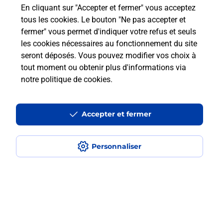
En cliquant sur "Accepter et fermer" vous acceptez
tous les cookies. Le bouton "Ne pas accepter et
Est-ce que je peux payer mon
fermer" vous permet d'indiquer votre refus et seuls
smartphone Samsung en plusieurs
les cookies nécessaires au fonctionnement du site
fois avec La Poste Mobile ?
seront déposés. Vous pouvez modifier vos choix à
tout moment ou obtenir plus d'informations via
Est-ce que je peux assurer mon
notre politique de cookies
.
smartphone Samsung ?
Accepter et fermer
Localiser
Liste
Haute-Loire
LE PUY EN VELAY
LE PUY EN VELAY LAFAYETTE
Personnaliser
Acheter un smartphone Samsung
Plan du site