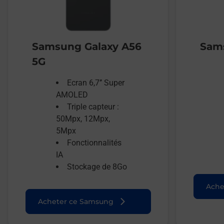
Samsung Galaxy A56
Sams
5G
Ecran 6,7’’ Super
AMOLED
Triple capteur :
50Mpx, 12Mpx,
5Mpx
Fonctionnalités
IA
Stockage de 8Go
Ache
Acheter ce Samsung