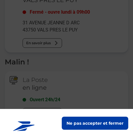
Fermé
-
ouvre lundi à
09h00
31 AVENUE JEANNE D ARC
43750
VALS PRES LE PUY
En savoir plus
Malin !
La Poste
en ligne
Ouvert 24h/24
En savoir plus
Ne pas accepter et fermer