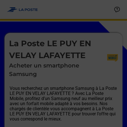
Le lien s'ouvre dans un nouvel onglet
Allez au contenu
Afficher ou masquer la réponse
Afficher ou masquer la réponse
Afficher ou masquer la réponse
Afficher ou masquer la réponse
Afficher ou masquer la réponse
Afficher ou masquer la réponse
Le lien s'ouvre dans un nouvel onglet
La Poste LE PUY EN
VELAY LAFAYETTE
Acheter un smartphone
Samsung
Vous recherchez un smartphone Samsung à
La Poste
LE PUY EN VELAY LAFAYETTE
? Avec La Poste
Mobile, profitez d’un Samsung neuf au meilleur prix
avec un forfait mobile adapté à vos besoins. Nos
chargés de clientèle vous accompagnent à
La Poste
LE PUY EN VELAY LAFAYETTE
pour trouver l’offre qui
vous correspond le mieux.