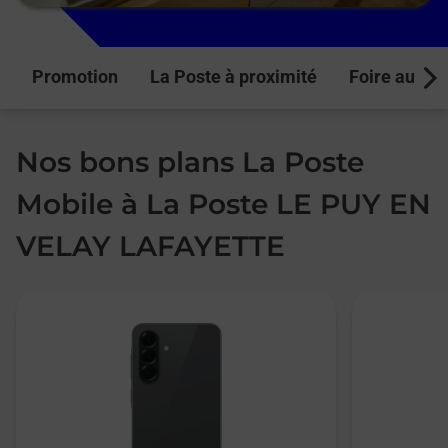
Promotion
La Poste à proximité
Foire aux q
Next
Nos bons plans La Poste
Mobile à La Poste LE PUY EN
VELAY LAFAYETTE