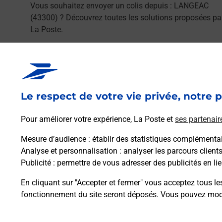
Vous souhaitez envoyer un colis depuis : LANGEAC
(43300) ? Découvrez toutes les solutions proposées pa
La Poste.
En savoir plus
Le respect de votre vie privée, notre p
Pour améliorer votre expérience, La Poste et
ses partenair
Foire aux questio
Mesure d’audience
: établir des statistiques complémentair
Analyse et personnalisation
: analyser les parcours client
Publicité
: permettre de vous adresser des publicités en lie
En cliquant sur "Accepter et fermer" vous acceptez tous le
Quel âge minimum faut-il pour pa
fonctionnement du site seront déposés. Vous pouvez modi