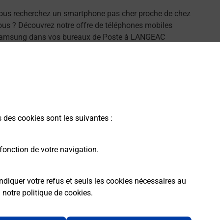
ous recherchez un smartphone pas cher proche de chez
ous ? Découvrez notre offre de téléphones mobiles
amsung dans vos bureaux de Poste à LANGEAC
43300) !
En savoir plus
s des cookies sont les suivantes :
fonction de votre navigation.
ndiquer votre refus et seuls les cookies nécessaires au
a
notre politique de cookies
.