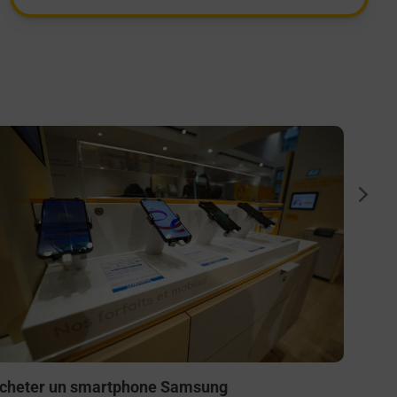
n savoir plus
En savo
Souscr
suiva
Besoin 
à l’ext
téléal
En s
cheter un smartphone Samsung