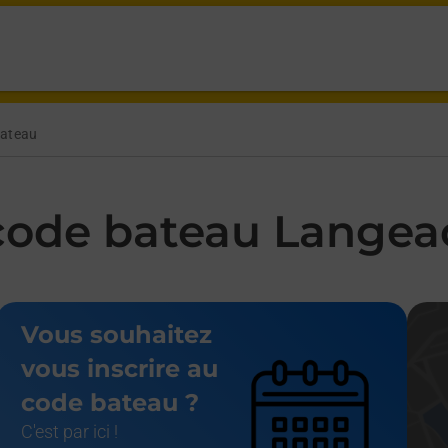
ue Carnot Langeac,
ateau
code bateau Langea
Vous souhaitez
vous inscrire au
code bateau ?
C'est par ici !