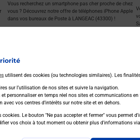
Vous recherchez un smartphone pas cher proche de chez
V
r
vous ? Découvrez notre offre de téléphones iPhone Apple
v
dans vos bureaux de Poste à LANGEAC (43300) !
S
(
En savoir plus
riorité
es
utilisent des cookies (ou technologies similaires). Les finalité
ns
es sur l’utilisation de nos sites et suivre la navigation.
s et personnaliser en temps réel nos sites et communications en 
n avec vos centres d’intérêts sur notre site et en dehors.
s cookies. Le bouton "Ne pas accepter et fermer" vous permet d'i
sser le permis bateau ?
fier vos choix à tout moment ou obtenir plus d'informations vi