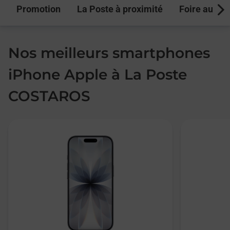
Promotion
La Poste à proximité
Foire aux q
Next
Nos meilleurs smartphones
iPhone Apple à La Poste
COSTAROS