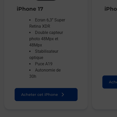
iPhone 17
iPho
Ecran 6,3’’ Super
Retina XDR
Double capteur
photo 48Mpx et
48Mpx
Stabilisateur
optique
Puce A19
Autonomie de
30h
Ache
Acheter cet iPhone