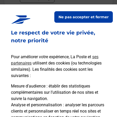
Malin !
Ne pas accepter et fermer
La Poste
Le respect de votre vie privée,
en ligne
notre priorité
Ouvert 24h/24
Pour améliorer votre expérience, La Poste et
ses
En savoir plus
partenaires
utilisent des cookies (ou technologies
similaires). Les finalités des cookies sont les
suivantes :
Recherchez un autre point de contact
Mesure d’audience
: établir des statistiques
complémentaires sur l’utilisation de nos sites et
suivre la navigation.
Analyse et personnalisation
: analyser les parcours
Questions fréquemment posées
clients et personnaliser en temps réel nos sites et