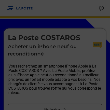
Le lien s'ouvre dans un nouvel onglet
Allez au contenu
Afficher ou masquer la réponse
Afficher ou masquer la réponse
Afficher ou masquer la réponse
Afficher ou masquer la réponse
Afficher ou masquer la réponse
Afficher ou masquer la réponse
Le lien s'ouvre dans un nouvel onglet
La Poste COSTAROS
Acheter un iPhone neuf ou
reconditionné
Vous recherchez un smartphone iPhone Apple à
La
Poste COSTAROS
? Avec La Poste Mobile, profitez
d’un iPhone Apple neuf ou reconditionné au meilleur
prix avec un forfait mobile adapté à vos besoins. Nos
chargés de clientèle vous accompagnent à
La Poste
COSTAROS
pour trouver l’offre qui vous correspond le
mieux.
Itinéraire