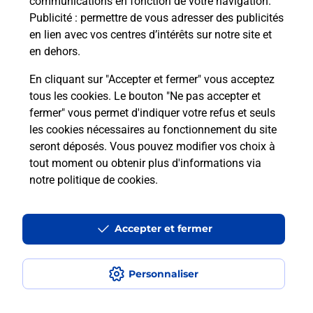
communications en fonction de votre navigation.
Publicité
: permettre de vous adresser des publicités
en lien avec vos centres d’intérêts sur notre site et
Quel réseau utilise La Poste Mobile ?
en dehors.
Est-ce que je peux garder mon
En cliquant sur "Accepter et fermer" vous acceptez
numéro de mobile gratuitement ?
tous les cookies. Le bouton "Ne pas accepter et
fermer" vous permet d'indiquer votre refus et seuls
les cookies nécessaires au fonctionnement du site
Est-ce que je peux bénéficier de la 5G
avec La Poste Mobile ?
seront déposés. Vous pouvez modifier vos choix à
tout moment ou obtenir plus d'informations via
notre politique de cookies
.
Est-ce que je peux utiliser mon forfait
à l’étranger avec La Poste Mobile ?
Accepter et fermer
Est-ce que je peux payer mon iPhone
en plusieurs fois avec La Poste Mobile
?
Personnaliser
Est-ce que je peux assurer mon