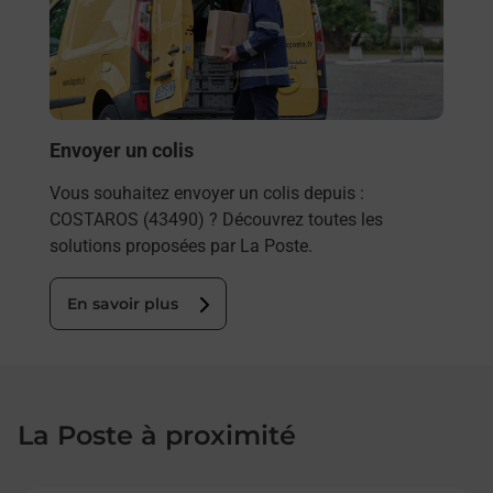
ez
de c
ste à
télé
de P
En
Envoyer un colis
Vous souhaitez envoyer un colis depuis :
COSTAROS (43490) ? Découvrez toutes les
solutions proposées par La Poste.
En savoir plus
La Poste à proximité