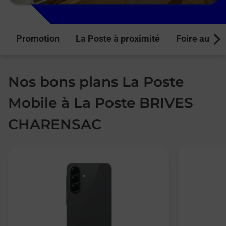
Promotion
La Poste à proximité
Foire aux q
Next
Nos bons plans La Poste
Mobile à La Poste BRIVES
CHARENSAC