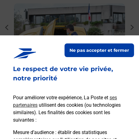
En savoir plus
En sa
Ache
dent
sui
rieur
Vous
ez
de c
Ne pas accepter et fermer
ste à
télé
Post
Le respect de votre vie privée,
notre priorité
En
Envoyer un colis
Vous souhaitez envoyer un colis depuis : BRIVES
Pour améliorer votre expérience, La Poste et
ses
CHARENSAC (43700) ? Découvrez toutes les
partenaires
utilisent des cookies (ou technologies
solutions proposées par La Poste.
similaires). Les finalités des cookies sont les
suivantes :
En savoir plus
Mesure d’audience
: établir des statistiques