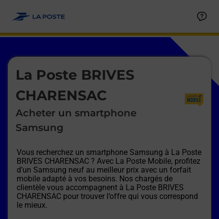
Le lien s'ouvre dans un nouvel onglet
Allez au contenu
Afficher ou masquer la réponse
Afficher ou masquer la réponse
Afficher ou masquer la réponse
Afficher ou masquer la réponse
Afficher ou masquer la réponse
Afficher ou masquer la réponse
Le lien s'ouvre dans un nouvel onglet
La Poste BRIVES
CHARENSAC
Acheter un smartphone
Samsung
Vous recherchez un smartphone Samsung à
La Poste
BRIVES CHARENSAC
? Avec La Poste Mobile, profitez
d’un Samsung neuf au meilleur prix avec un forfait
mobile adapté à vos besoins. Nos chargés de
clientèle vous accompagnent à
La Poste BRIVES
CHARENSAC
pour trouver l’offre qui vous correspond
le mieux.