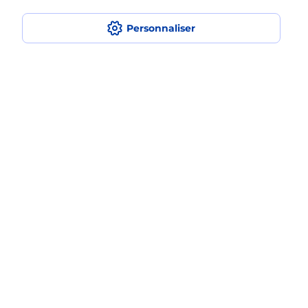
Fermé
-
jusqu'à
09h00
Personnaliser
8 AVENUE DE LA DENTELLE
43000
LE PUY EN VELAY
En savoir plus
Malin !
La Poste
en ligne
Ouvert 24h/24
En savoir plus
Recherchez un autre point de contact