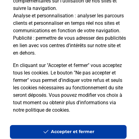
complémentaires sur l’utilisation de nos sites et
suivre la navigation.
Analyse et personnalisation
: analyser les parcours
La Poste à proximité
clients et personnaliser en temps réel nos sites et
communications en fonction de votre navigation.
Publicité
: permettre de vous adresser des publicités
en lien avec vos centres d’intérêts sur notre site et
La Poste
en dehors.
CHADRAC
En cliquant sur "Accepter et fermer" vous acceptez
Fermé
-
jusqu'à
09h30
tous les cookies. Le bouton "Ne pas accepter et
9 AVENUE PIERRE ET MARIE CURIE
fermer" vous permet d'indiquer votre refus et seuls
43770
CHADRAC
les cookies nécessaires au fonctionnement du site
seront déposés. Vous pouvez modifier vos choix à
En savoir plus
tout moment ou obtenir plus d'informations via
notre politique de cookies
.
La Poste
LE PUY EN VELAY LES CARMES
Accepter et fermer