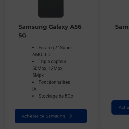
Samsung Galaxy A56
Sams
5G
Ecran 6,7’’ Super
AMOLED
Triple capteur :
50Mpx, 12Mpx,
5Mpx
Fonctionnalités
IA
Stockage de 8Go
Ache
Acheter ce Samsung