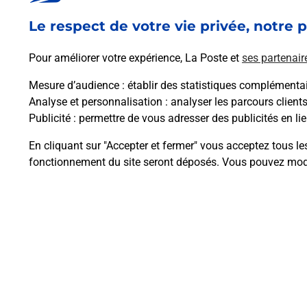
Le respect de votre vie privée, notre p
Pour améliorer votre expérience, La Poste et
ses partenair
Mesure d’audience
: établir des statistiques complémentair
Analyse et personnalisation
: analyser les parcours client
Questions fréque
Publicité
: permettre de vous adresser des publicités en lie
En cliquant sur "Accepter et fermer" vous acceptez tous le
fonctionnement du site seront déposés. Vous pouvez modi
Comment retourner un colis achet
Comment envoyer un colis ou fai
Envoyer un petit colis au meilleur