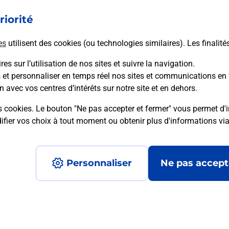
riorité
En savoir plus
es
utilisent des cookies (ou technologies similaires). Les finalité
es sur l’utilisation de nos sites et suivre la navigation.
s et personnaliser en temps réel nos sites et communications en 
mment posées
n avec vos centres d’intérêts sur notre site et en dehors.
s cookies. Le bouton "Ne pas accepter et fermer" vous permet d'i
fier vos choix à tout moment ou obtenir plus d'informations vi
é en ligne depuis votre boîte aux let
Personnaliser
Ne pas accept
re un retour chez un e-commerçant s
 prix ?