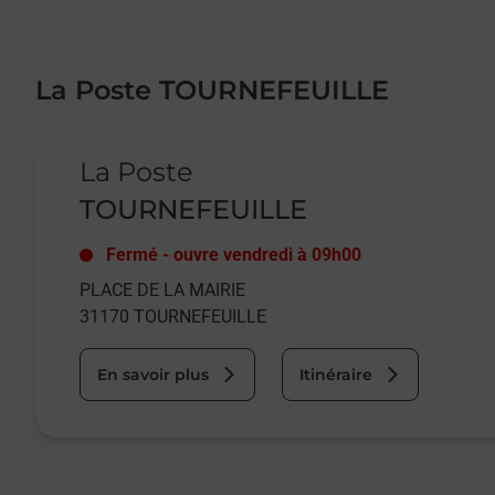
La Poste TOURNEFEUILLE
Le lien s'ouvre dans un nouvel onglet
La Poste
TOURNEFEUILLE
Fermé
-
ouvre vendredi à
09h00
PLACE DE LA MAIRIE
31170
TOURNEFEUILLE
En savoir plus
Itinéraire