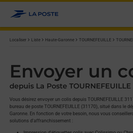
Allez au contenu
Afficher ou masquer la réponse
Afficher ou masquer la réponse
Afficher ou masquer la réponse
Localiser
Liste
Haute-Garonne
TOURNEFEUILLE
TOURNE
Envoyer un co
depuis La Poste TOURNEFEUILLE
Vous désirez envoyer un colis depuis TOURNEFEUILLE 311
bureau de poste TOURNEFEUILLE (31170), situé dans le dé
Garonne. En fonction de votre besoin, nous vous conseiller
solutions d'affranchissement :
Impression d'étiquettes colis avec Colissimo ou Chr