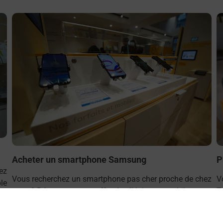
En savoir plus
E
Acheter un smartphone Samsung
P
ez
Vous recherchez un smartphone pas cher proche de chez
V
le
vous ? Découvrez notre offre de téléphones mobiles
T
 !
Samsung dans vos bureaux de Poste à TOURNEFEUILLE
d
(31170) !