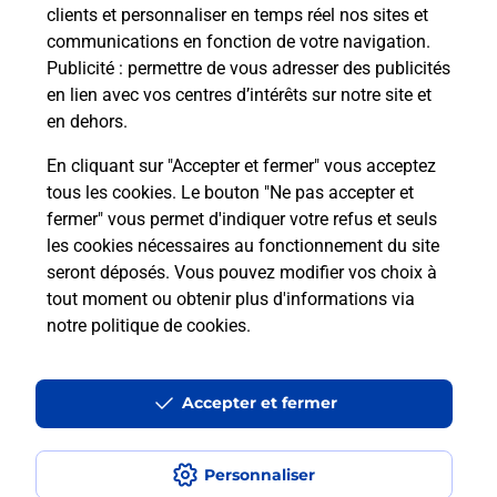
clients et personnaliser en temps réel nos sites et
communications en fonction de votre navigation.
Publicité
: permettre de vous adresser des publicités
en lien avec vos centres d’intérêts sur notre site et
Questions fréquemment posées
en dehors.
En cliquant sur "Accepter et fermer" vous acceptez
Quel réseau utilise La Poste Mobile ?
tous les cookies. Le bouton "Ne pas accepter et
fermer" vous permet d'indiquer votre refus et seuls
les cookies nécessaires au fonctionnement du site
Est-ce que je peux garder mon
seront déposés. Vous pouvez modifier vos choix à
numéro de mobile gratuitement ?
tout moment ou obtenir plus d'informations via
notre politique de cookies
.
Est-ce que je peux bénéficier de la 5G
avec La Poste Mobile ?
Accepter et fermer
Est-ce que je peux utiliser mon forfait
à l’étranger avec La Poste Mobile ?
Personnaliser