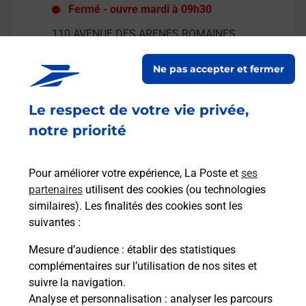
Fermé
-
ouvre mardi à
09h30
110 AVENUE DES ARENES ROMAINES
31300
TOULOUSE
Ne pas accepter et fermer
En savoir plus
Le respect de votre vie privée,
Malin !
notre priorité
La Poste
Pour améliorer votre expérience, La Poste et
ses
en ligne
partenaires
utilisent des cookies (ou technologies
similaires). Les finalités des cookies sont les
Ouvert 24h/24
suivantes :
En savoir plus
Mesure d’audience
: établir des statistiques
complémentaires sur l’utilisation de nos sites et
suivre la navigation.
Recherchez un autre point de contact
Analyse et personnalisation
: analyser les parcours