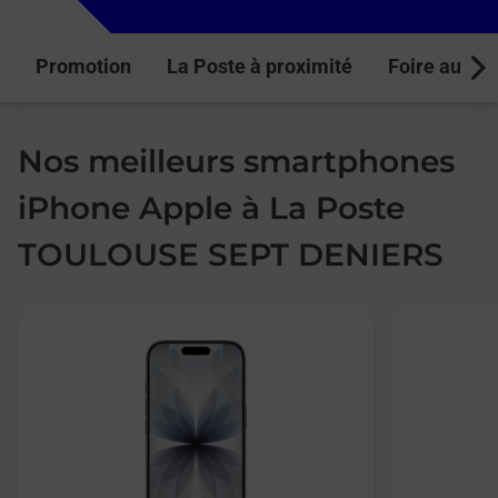
Promotion
La Poste à proximité
Foire aux q
Next
Nos meilleurs smartphones
iPhone Apple à La Poste
TOULOUSE SEPT DENIERS