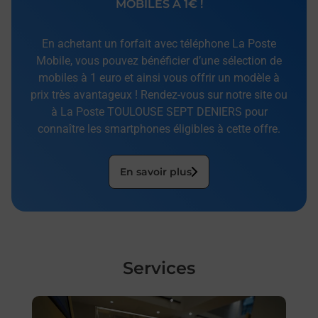
MOBILES À 1€ !
En achetant un forfait avec téléphone La Poste
Mobile, vous pouvez bénéficier d’une sélection de
mobiles à 1 euro et ainsi vous offrir un modèle à
prix très avantageux ! Rendez-vous sur notre site ou
à La Poste TOULOUSE SEPT DENIERS pour
connaître les smartphones éligibles à cette offre.
En savoir plus
Services
En savoir plus