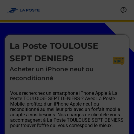
Le lien s'ouvre dans un nouvel onglet
Allez au contenu
Afficher ou masquer la réponse
Afficher ou masquer la réponse
Afficher ou masquer la réponse
Afficher ou masquer la réponse
Afficher ou masquer la réponse
Afficher ou masquer la réponse
Le lien s'ouvre dans un nouvel onglet
La Poste TOULOUSE
SEPT DENIERS
Acheter un iPhone neuf ou
reconditionné
Vous recherchez un smartphone iPhone Apple à
La
Poste TOULOUSE SEPT DENIERS
? Avec La Poste
Mobile, profitez d’un iPhone Apple neuf ou
reconditionné au meilleur prix avec un forfait mobile
adapté à vos besoins. Nos chargés de clientèle vous
accompagnent à
La Poste TOULOUSE SEPT DENIERS
pour trouver l’offre qui vous correspond le mieux.