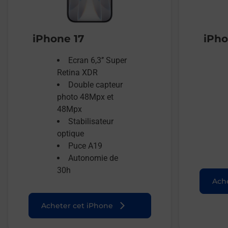
iPhone 17
iPho
Ecran 6,3’’ Super
Retina XDR
Double capteur
photo 48Mpx et
48Mpx
Stabilisateur
optique
Puce A19
Autonomie de
30h
Ache
Acheter cet iPhone