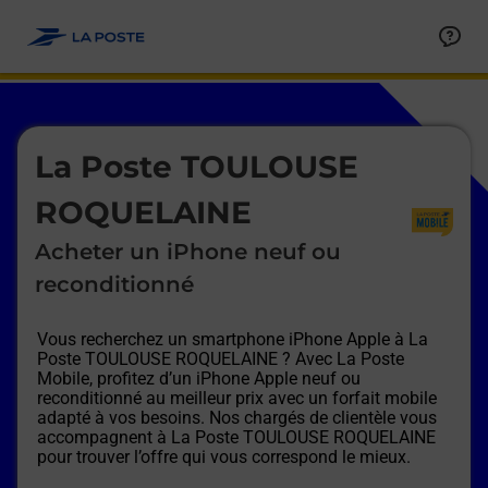
Le lien s'ouvre dans un nouvel onglet
Allez au contenu
Afficher ou masquer la réponse
Afficher ou masquer la réponse
Afficher ou masquer la réponse
Afficher ou masquer la réponse
Afficher ou masquer la réponse
Afficher ou masquer la réponse
Le lien s'ouvre dans un nouvel onglet
La Poste TOULOUSE
ROQUELAINE
Acheter un iPhone neuf ou
reconditionné
Vous recherchez un smartphone iPhone Apple à
La
Poste TOULOUSE ROQUELAINE
? Avec La Poste
Mobile, profitez d’un iPhone Apple neuf ou
reconditionné au meilleur prix avec un forfait mobile
adapté à vos besoins. Nos chargés de clientèle vous
accompagnent à
La Poste TOULOUSE ROQUELAINE
pour trouver l’offre qui vous correspond le mieux.