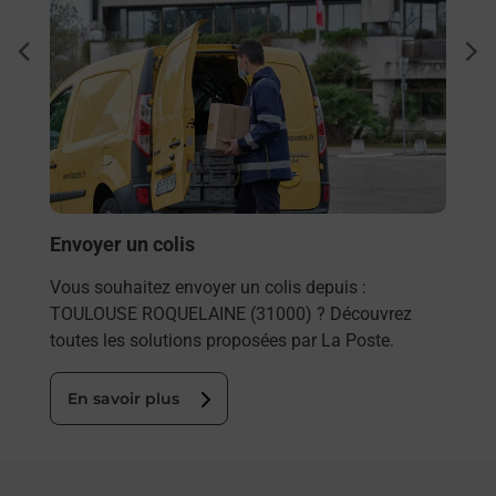
Ach
dent
sui
rieur
Vous
ez
de c
ste à
télé
de P
En
Envoyer un colis
Vous souhaitez envoyer un colis depuis :
TOULOUSE ROQUELAINE (31000) ? Découvrez
toutes les solutions proposées par La Poste.
En savoir plus