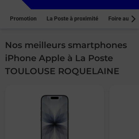
Promotion
La Poste à proximité
Foire aux q
Next
Nos meilleurs smartphones
iPhone Apple à La Poste
TOULOUSE ROQUELAINE