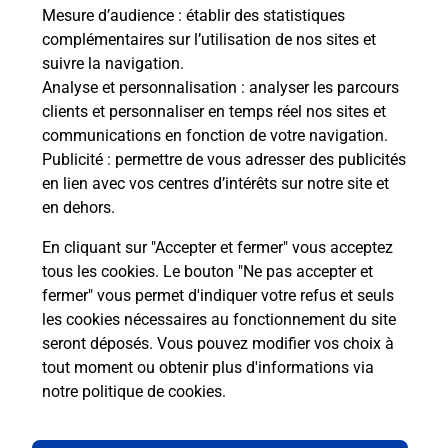
Mesure d’audience
: établir des statistiques
complémentaires sur l’utilisation de nos sites et
suivre la navigation.
Questions fréquemment posées
Analyse et personnalisation
: analyser les parcours
clients et personnaliser en temps réel nos sites et
communications en fonction de votre navigation.
Publicité
: permettre de vous adresser des publicités
Quel réseau utilise La Poste Mobile ?
en lien avec vos centres d’intérêts sur notre site et
en dehors.
Est-ce que je peux garder mon
numéro de mobile gratuitement ?
En cliquant sur "Accepter et fermer" vous acceptez
tous les cookies. Le bouton "Ne pas accepter et
fermer" vous permet d'indiquer votre refus et seuls
Est-ce que je peux bénéficier de la 5G
avec La Poste Mobile ?
les cookies nécessaires au fonctionnement du site
seront déposés. Vous pouvez modifier vos choix à
tout moment ou obtenir plus d'informations via
Est-ce que je peux utiliser mon forfait
notre politique de cookies
.
à l’étranger avec La Poste Mobile ?