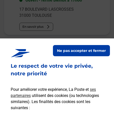
Ouvert
-
ferme bientôt à
17h00
17 BOULEVARD LASCROSSES
31000
TOULOUSE
En savoir plus
Malin !
Ne pas accepter et fermer
La Poste
en ligne
Le respect de votre vie privée,
notre priorité
Ouvert 24h/24
En savoir plus
Pour améliorer votre expérience, La Poste et
ses
partenaires
utilisent des cookies (ou technologies
similaires). Les finalités des cookies sont les
Recherchez un autre point de contact
suivantes :