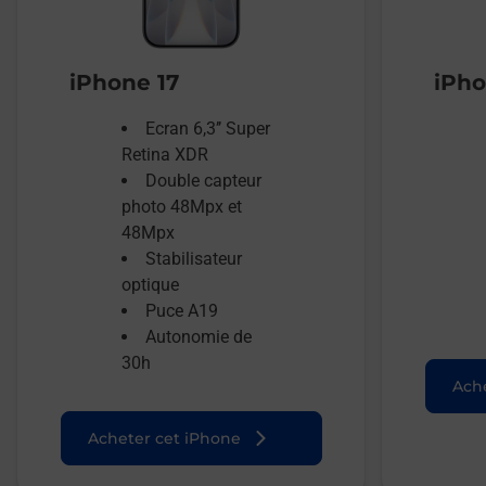
iPhone 17
iPho
Ecran 6,3’’ Super
Retina XDR
Double capteur
photo 48Mpx et
48Mpx
Stabilisateur
optique
Puce A19
Autonomie de
30h
Ache
Acheter cet iPhone