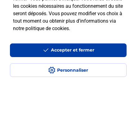
Est-ce que je peux bénéficier de la 5G
les cookies nécessaires au fonctionnement du site
avec La Poste Mobile ?
seront déposés. Vous pouvez modifier vos choix à
tout moment ou obtenir plus d'informations via
Est-ce que je peux utiliser mon forfait
notre politique de cookies
.
à l’étranger avec La Poste Mobile ?
Accepter et fermer
Est-ce que je peux payer mon iPhone
en plusieurs fois avec La Poste Mobile
?
Personnaliser
Est-ce que je peux assurer mon
iPhone ?
Localiser
Liste
Haute-Garonne
TOULOUSE
TOULOUSE PONT DES DEMOISELLES
Acheter un iPhone neuf ou reconditionné