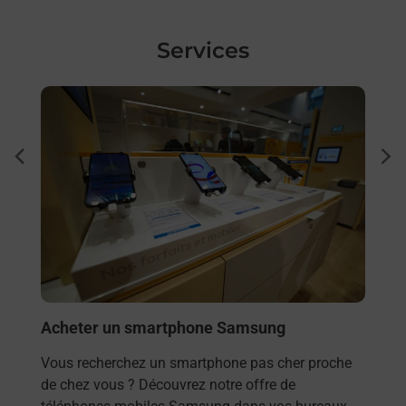
Services
En savoir plus
En sa
Sous
dent
sui
 auto
Besoi
t des
et/ou
osée
les 
TOU
En
Acheter un smartphone Samsung
Vous recherchez un smartphone pas cher proche
de chez vous ? Découvrez notre offre de