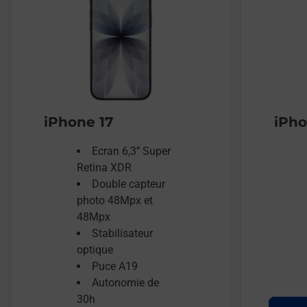
iPhone 17
iPho
Ecran 6,3’’ Super
Retina XDR
Double capteur
photo 48Mpx et
48Mpx
Stabilisateur
optique
Puce A19
Autonomie de
30h