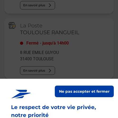
En savoir plus
La Poste
TOULOUSE RANGUEIL
Fermé
-
jusqu'à
14h00
8 RUE EMILE GUYOU
31400
TOULOUSE
En savoir plus
Malin !
Ne pas accepter et fermer
La Poste
Le respect de votre vie privée,
en ligne
notre priorité