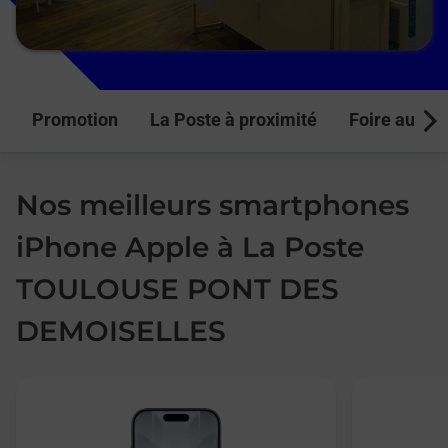
Promotion
La Poste à proximité
Foire aux q
Next
Nos meilleurs smartphones
iPhone Apple à La Poste
TOULOUSE PONT DES
DEMOISELLES