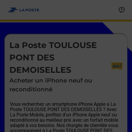
Le lien s'ouvre dans un nouvel onglet
Allez au contenu
Afficher ou masquer la réponse
Afficher ou masquer la réponse
Afficher ou masquer la réponse
Afficher ou masquer la réponse
Afficher ou masquer la réponse
Afficher ou masquer la réponse
Le lien s'ouvre dans un nouvel onglet
La Poste TOULOUSE
PONT DES
DEMOISELLES
Acheter un iPhone neuf ou
reconditionné
Vous recherchez un smartphone iPhone Apple à
La
Poste TOULOUSE PONT DES DEMOISELLES
? Avec
La Poste Mobile, profitez d’un iPhone Apple neuf ou
reconditionné au meilleur prix avec un forfait mobile
adapté à vos besoins. Nos chargés de clientèle vous
accompagnent à
La Poste TOULOUSE PONT DES