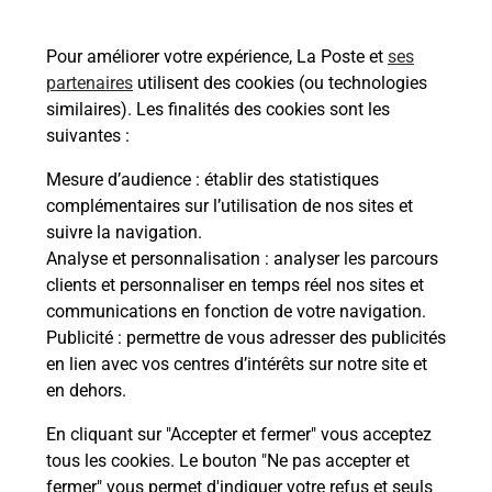
Ouvert 24h/24
Pour améliorer votre expérience, La Poste et
ses
En savoir plus
partenaires
utilisent des cookies (ou technologies
similaires). Les finalités des cookies sont les
suivantes :
Recherchez un autre point de contact
Mesure d’audience
: établir des statistiques
complémentaires sur l’utilisation de nos sites et
suivre la navigation.
Analyse et personnalisation
: analyser les parcours
Questions fréquemment posées
clients et personnaliser en temps réel nos sites et
communications en fonction de votre navigation.
Publicité
: permettre de vous adresser des publicités
Quel réseau utilise La Poste Mobile ?
en lien avec vos centres d’intérêts sur notre site et
en dehors.
Est-ce que je peux garder mon
En cliquant sur "Accepter et fermer" vous acceptez
numéro de mobile gratuitement ?
tous les cookies. Le bouton "Ne pas accepter et
fermer" vous permet d'indiquer votre refus et seuls