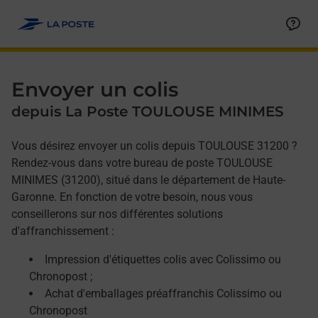
Allez au contenu
Afficher ou masquer la réponse
Afficher ou masquer la réponse
Afficher ou masquer la réponse
Envoyer un colis
depuis La Poste TOULOUSE MINIMES
Vous désirez envoyer un colis depuis TOULOUSE 31200 ?
Rendez-vous dans votre bureau de poste TOULOUSE
MINIMES (31200), situé dans le département de Haute-
Garonne. En fonction de votre besoin, nous vous
conseillerons sur nos différentes solutions
d'affranchissement :
Impression d'étiquettes colis avec Colissimo ou
Chronopost ;
Achat d'emballages préaffranchis Colissimo ou
Chronopost