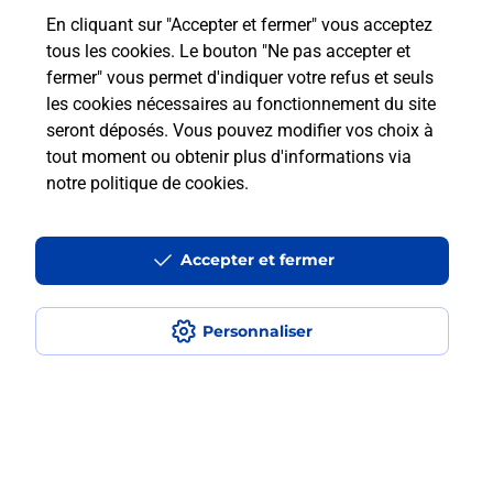
En cliquant sur "Accepter et fermer" vous acceptez
Questions fréquemment posées
tous les cookies. Le bouton "Ne pas accepter et
fermer" vous permet d'indiquer votre refus et seuls
les cookies nécessaires au fonctionnement du site
Comment retourner un colis acheté
seront déposés. Vous pouvez modifier vos choix à
en ligne depuis votre boîte aux lettres
tout moment ou obtenir plus d'informations via
?
notre politique de cookies
.
Comment envoyer un colis ou faire un
retour chez un e-commerçant sans se
Accepter et fermer
déplacer ?
Personnaliser
Envoyer un petit colis au meilleur
prix ?
Localiser
Liste
Haute-Garonne
TOULOUSE