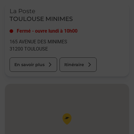
Le lien s'ouvre dans un nouvel onglet
La Poste
TOULOUSE MINIMES
Fermé
-
ouvre lundi à
10h00
165 AVENUE DES MINIMES
31200
TOULOUSE
En savoir plus
Itinéraire
Pin de la carte