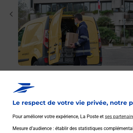
ulouse
cédent
.
Envoyer un colis
Vous souhaitez envoyer un colis depuis : TOULOUSE L
AUGUSTINS (31000) ? Découvrez toutes les solutions
proposées par La Poste.
Le respect de votre vie privée, notre p
En savoir plus
Pour améliorer votre expérience, La Poste et
ses partenair
Mesure d’audience
: établir des statistiques complémentair