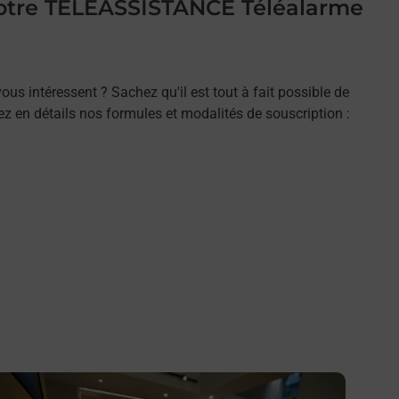
 votre TELEASSISTANCE Téléalarme
ous intéressent ? Sachez qu'il est tout à fait possible de
rez en détails nos formules et modalités de souscription :
n savoir plus
En savo