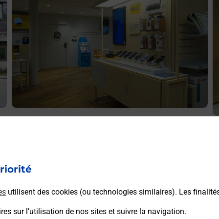
Acheter un iPhone neuf ou reconditionné
A
ES
Vous recherchez un smartphone pas cher proche de chez
V
vous ? Découvrez notre offre de téléphones iPhone Apple
v
dans vos bureaux de Poste à TOULOUSE LES
riorité
S
AUGUSTINS (31000) !
A
es
utilisent des cookies (ou technologies similaires). Les finalité
En savoir plus
es sur l’utilisation de nos sites et suivre la navigation.