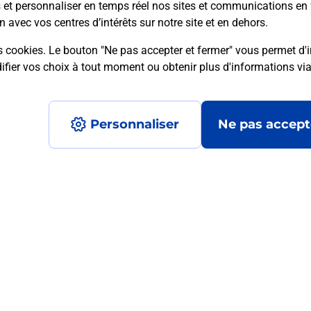
s et personnaliser en temps réel nos sites et communications en 
n avec vos centres d’intérêts sur notre site et en dehors.
s cookies. Le bouton "Ne pas accepter et fermer" vous permet d'i
mment posées
fier vos choix à tout moment ou obtenir plus d'informations vi
Personnaliser
Ne pas accept
médaillon d’alarme qu’est ce que c’est
tance classique ?
stance classique ?