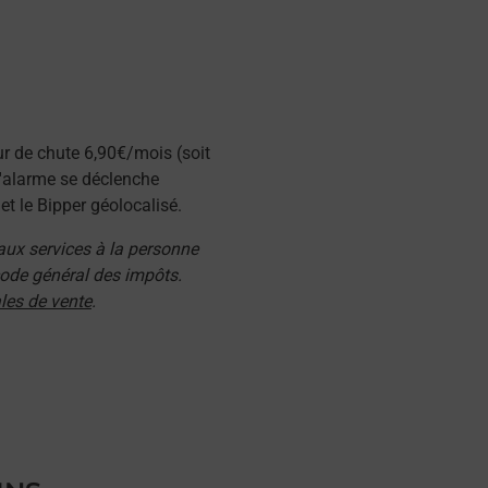
ur de chute 6,90€/mois (soit
l'alarme se déclenche
t le Bipper géolocalisé.
 aux services à la personne
 code général des impôts.
les de vente
.