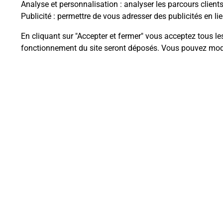
Analyse et personnalisation
: analyser les parcours client
Publicité
: permettre de vous adresser des publicités en lie
En cliquant sur "Accepter et fermer" vous acceptez tous le
Questions fréque
fonctionnement du site seront déposés. Vous pouvez modi
La téléassistance classique avec 
Comment fonctionne la téléassis
Comment est installée la téléassi