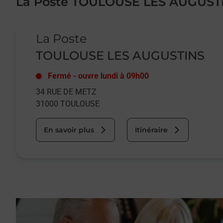
La Poste TOULOUSE LES AUGUST
Le lien s'ouvre dans un nouvel onglet
La Poste
TOULOUSE LES AUGUSTINS
Fermé
-
ouvre lundi à
09h00
34 RUE DE METZ
31000
TOULOUSE
En savoir plus
Itinéraire