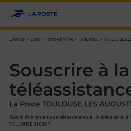
Allez au contenu
Afficher ou masquer la réponse
Afficher ou masquer la réponse
Afficher ou masquer la réponse
Localiser
Liste
Haute-Garonne
TOULOUSE
TOULOUSE LE
Souscrire à la
téléassistanc
La Poste TOULOUSE LES AUGUST
Besoin d'un système de téléassistance à l'intérieur et/ou à l
TOULOUSE 31000 ?