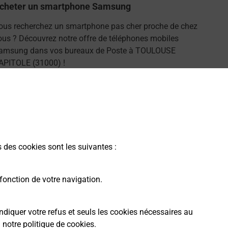
cheter un smartphone Samsung
ous recherchez un smartphone pas cher proche de chez
ous ? Découvrez notre offre de téléphones mobiles
amsung dans vos bureaux de Poste à TOULOUSE
APITOLE (31000) !
En savoir plus
s des cookies sont les suivantes :
fonction de votre navigation.
ndiquer votre refus et seuls les cookies nécessaires au
a
notre politique de cookies
.