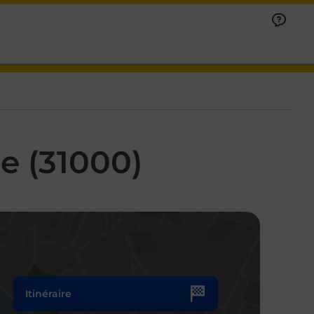
e (31000)
Itinéraire