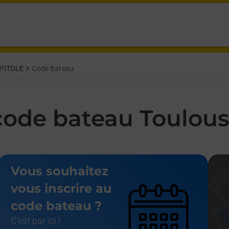
fayette Toulouse,
PITOLE
Code Bateau
ode bateau Toulous
Vous souhaitez
vous inscrire au
code bateau ?
C'est par ici !