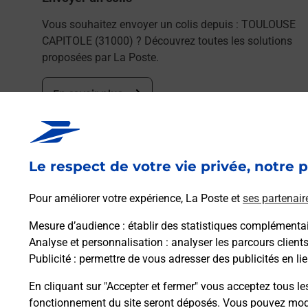
Vous souhaitez envoyer un colis depuis : TOULOUSE
CAPITOLE (31000) ? Découvrez toutes les solutions
proposées par La Poste.
En savoir plus
Le respect de votre vie privée, notre p
Pour améliorer votre expérience, La Poste et
ses partenair
Foire aux questio
Mesure d’audience
: établir des statistiques complémentair
Analyse et personnalisation
: analyser les parcours client
Publicité
: permettre de vous adresser des publicités en lie
Quel âge minimum faut-il pour pa
En cliquant sur "Accepter et fermer" vous acceptez tous le
fonctionnement du site seront déposés. Vous pouvez modi