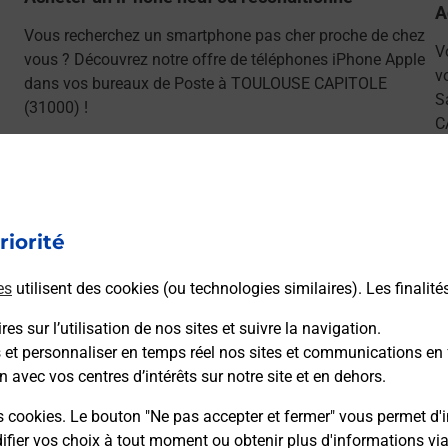
A
Vous recherchez un smartphone pas cher proche de chez
V
vous ? Découvrez notre offre de téléphones iPhone Apple
v
dans vos bureaux de Poste à TOULOUSE CAPITOLE
S
(31000) !
C
En savoir plus
riorité
es
utilisent des cookies (ou technologies similaires). Les finalité
ns
es sur l’utilisation de nos sites et suivre la navigation.
s et personnaliser en temps réel nos sites et communications en 
n avec vos centres d’intérêts sur notre site et en dehors.
sser le permis bateau ?
s cookies. Le bouton "Ne pas accepter et fermer" vous permet d'i
fier vos choix à tout moment ou obtenir plus d'informations vi