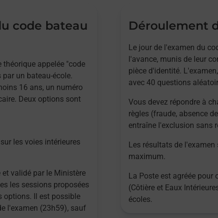
 du code bateau
Déroulement d
Le jour de l'examen du cod
l'avance, munis de leur co
ve théorique appelée "code
pièce d'identité. L'examen,
 par un bateau-école.
avec 40 questions aléatoir
 moins 16 ans, un numéro
caire. Deux options sont
Vous devez répondre à ch
règles (fraude, absence de
entraîne l'exclusion sans
sur les voies intérieures
Les résultats de l'examen
maximum.
 et validé par le Ministère
La Poste est agréée pour 
utes les sessions proposées
(Côtière et Eaux Intérieur
 options. Il est possible
écoles.
 de l'examen (23h59), sauf