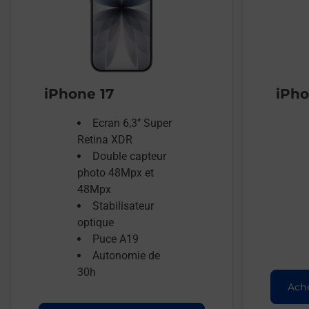
iPhone 17
iPho
Ecran 6,3’’ Super
Retina XDR
Double capteur
photo 48Mpx et
48Mpx
Stabilisateur
optique
Puce A19
Autonomie de
30h
Ache