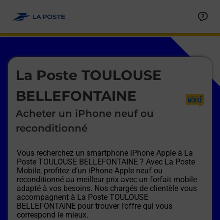
Le lien s'ouvre dans un nouvel onglet
Allez au contenu
Afficher ou masquer la réponse
Afficher ou masquer la réponse
Afficher ou masquer la réponse
Afficher ou masquer la réponse
Afficher ou masquer la réponse
Afficher ou masquer la réponse
Le lien s'ouvre dans un nouvel onglet
La Poste TOULOUSE
BELLEFONTAINE
Acheter un iPhone neuf ou
reconditionné
Vous recherchez un smartphone iPhone Apple à
La
Poste TOULOUSE BELLEFONTAINE
? Avec La Poste
Mobile, profitez d’un iPhone Apple neuf ou
reconditionné au meilleur prix avec un forfait mobile
adapté à vos besoins. Nos chargés de clientèle vous
accompagnent à
La Poste TOULOUSE
BELLEFONTAINE
pour trouver l’offre qui vous
correspond le mieux.