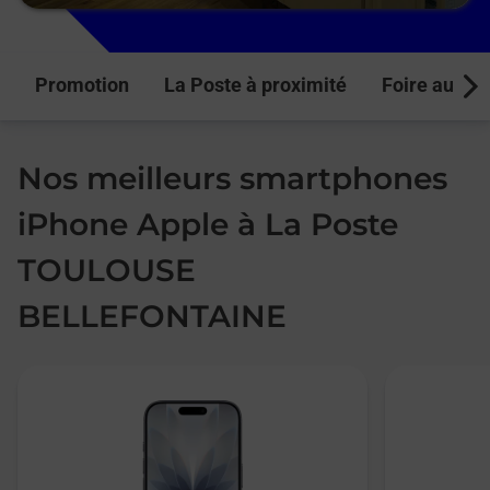
Promotion
La Poste à proximité
Foire aux q
Next
Nos meilleurs smartphones
iPhone Apple à La Poste
TOULOUSE
BELLEFONTAINE