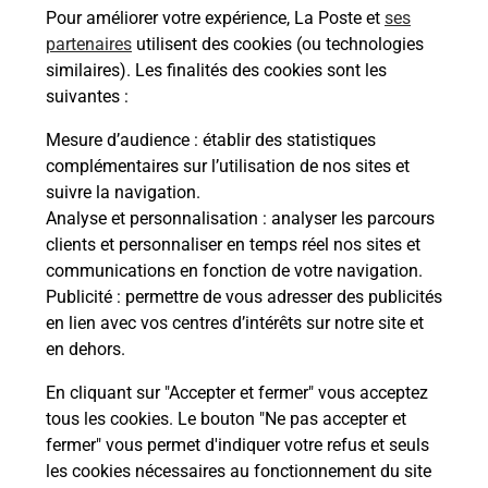
Pour améliorer votre expérience, La Poste et
ses
Recherchez un autre point de contact
partenaires
utilisent des cookies (ou technologies
similaires). Les finalités des cookies sont les
suivantes :
Mesure d’audience
: établir des statistiques
Questions fréquemment posées
complémentaires sur l’utilisation de nos sites et
suivre la navigation.
Analyse et personnalisation
: analyser les parcours
Quel réseau utilise La Poste Mobile ?
clients et personnaliser en temps réel nos sites et
communications en fonction de votre navigation.
Publicité
: permettre de vous adresser des publicités
Est-ce que je peux garder mon
en lien avec vos centres d’intérêts sur notre site et
numéro de mobile gratuitement ?
en dehors.
Est-ce que je peux bénéficier de la 5G
En cliquant sur "Accepter et fermer" vous acceptez
avec La Poste Mobile ?
tous les cookies. Le bouton "Ne pas accepter et
fermer" vous permet d'indiquer votre refus et seuls
les cookies nécessaires au fonctionnement du site
Est-ce que je peux utiliser mon forfait