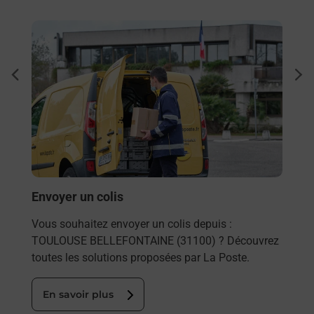
En savoir plus
En sa
Ach
dent
sui
Vous
uvez
de c
télé
de P
En
Envoyer un colis
Vous souhaitez envoyer un colis depuis :
TOULOUSE BELLEFONTAINE (31100) ? Découvrez
toutes les solutions proposées par La Poste.
En savoir plus