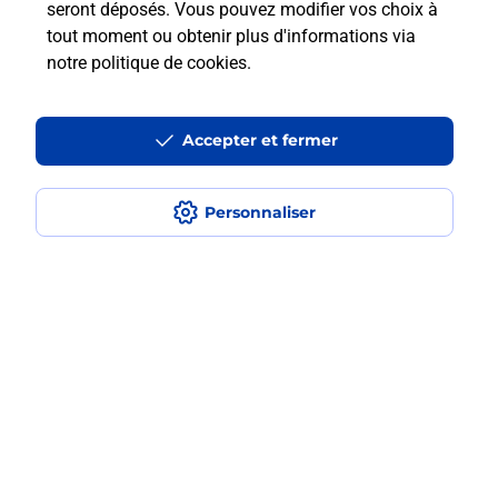
à l’étranger avec La Poste Mobile ?
seront déposés. Vous pouvez modifier vos choix à
tout moment ou obtenir plus d'informations via
notre politique de cookies
.
Est-ce que je peux payer mon iPhone
en plusieurs fois avec La Poste Mobile
?
Accepter et fermer
Est-ce que je peux assurer mon
iPhone ?
Personnaliser
Localiser
Liste
Haute-Garonne
TOULOUSE
TOULOUSE BELLEFONTAINE
Acheter un iPhone neuf ou reconditionné
Plan du site