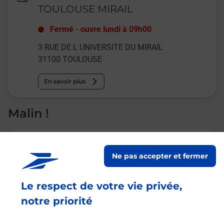
TOULOUSE MIRAIL
Fermé
-
ouvre lundi à
09h00
3 RUE DE L UNIVERSITE DU MIRAIL
31100
TOULOUSE
En savoir plus
Malin !
La Poste
en ligne
Ne pas accepter et fermer
Ouvert 24h/24
Le respect de votre vie privée,
notre priorité
En savoir plus