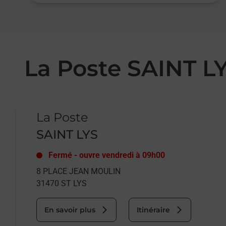
La Poste SAINT L
Le lien s'ouvre dans un nouvel onglet
La Poste
SAINT LYS
Fermé
-
ouvre vendredi à
09h00
8 PLACE JEAN MOULIN
31470
ST LYS
En savoir plus
Itinéraire