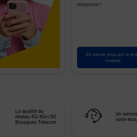
remplacer !
En savoir plus sur le pr
mobile
La qualité du
Un service
réseau 4G/4G+/5G
votre écou
Bouygues Telecom