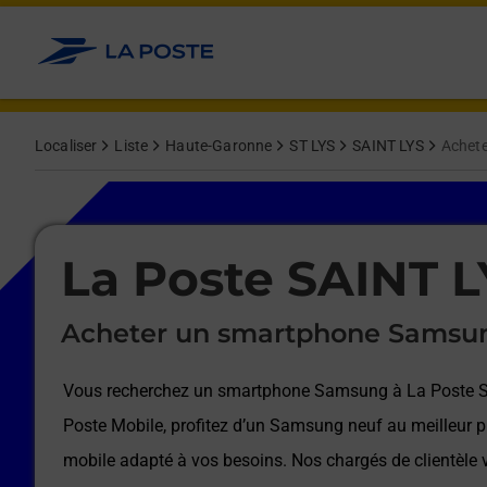
Le lien s'ouvre dans un nouvel onglet
Allez au contenu
Afficher ou masquer la réponse
Afficher ou masquer la réponse
Afficher ou masquer la réponse
Afficher ou masquer la réponse
Afficher ou masquer la réponse
Afficher ou masquer la réponse
Localiser
Liste
Haute-Garonne
ST LYS
SAINT LYS
Achet
Le lien s'ouvre dans un nouvel onglet
La Poste SAINT L
Acheter un smartphone Samsu
Vous recherchez un smartphone Samsung à
La Poste 
Poste Mobile, profitez d’un Samsung neuf au meilleur pr
mobile adapté à vos besoins. Nos chargés de clientèl