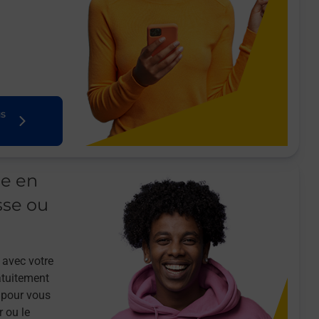
us
le en
sse ou
 avec votre
atuitement
 pour vous
r ou le