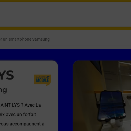
er un smartphone Samsung
YS
ng
SAINT LYS
? Avec La
ix avec un forfait
e vous accompagnent à