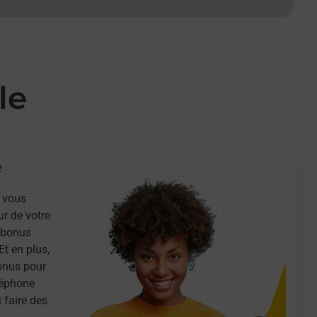
le
e
 vous
ur de votre
n bonus
Et en plus,
onus pour
léphone
 faire des