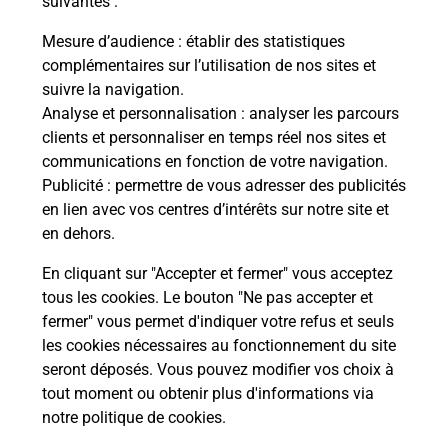
suivantes :
ons
Vous
de c
Mesure d’audience
: établir des statistiques
télé
complémentaires sur l’utilisation de nos sites et
de P
suivre la navigation.
Analyse et personnalisation
: analyser les parcours
En
clients et personnaliser en temps réel nos sites et
Acheter un iPhone neuf ou reconditionné
communications en fonction de votre navigation.
Publicité
: permettre de vous adresser des publicités
Vous recherchez un smartphone pas cher proche
en lien avec vos centres d’intérêts sur notre site et
de chez vous ? Découvrez notre offre de
en dehors.
téléphones iPhone Apple dans vos bureaux de
Poste à SAINT ALBAN (31140) !
En cliquant sur "Accepter et fermer" vous acceptez
tous les cookies. Le bouton "Ne pas accepter et
En savoir plus
fermer" vous permet d'indiquer votre refus et seuls
les cookies nécessaires au fonctionnement du site
seront déposés. Vous pouvez modifier vos choix à
tout moment ou obtenir plus d'informations via
Questions fréquemment posées
notre politique de cookies
.