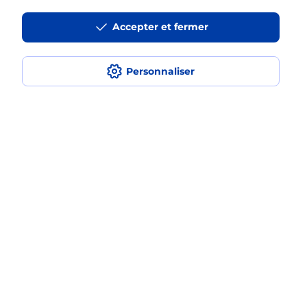
Accepter et fermer
La téléassistance classique avec
médaillon d’alarme qu’est ce que
c’est ?
Personnaliser
Comment fonctionne la
téléassistance classique ?
Comment est installée la
téléassistance classique ?
Localiser
Liste
Haute-Garonne
ST ALBAN
SAINT ALBAN
Teleassistance