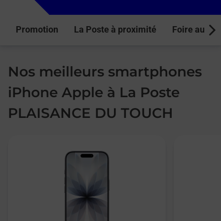
Promotion
La Poste à proximité
Foire aux q
Next
Nos meilleurs smartphones
iPhone Apple à La Poste
PLAISANCE DU TOUCH