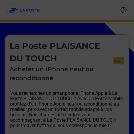
Le lien s'ouvre dans un nouvel onglet
Allez au contenu
Afficher ou masquer la réponse
Afficher ou masquer la réponse
Afficher ou masquer la réponse
Afficher ou masquer la réponse
Afficher ou masquer la réponse
Afficher ou masquer la réponse
Le lien s'ouvre dans un nouvel onglet
La Poste PLAISANCE
DU TOUCH
Acheter un iPhone neuf ou
reconditionné
Vous recherchez un smartphone iPhone Apple à
La
Poste PLAISANCE DU TOUCH
? Avec La Poste Mobile,
profitez d’un iPhone Apple neuf ou reconditionné au
meilleur prix avec un forfait mobile adapté à vos
besoins. Nos chargés de clientèle vous
accompagnent à
La Poste PLAISANCE DU TOUCH
pour trouver l’offre qui vous correspond le mieux.