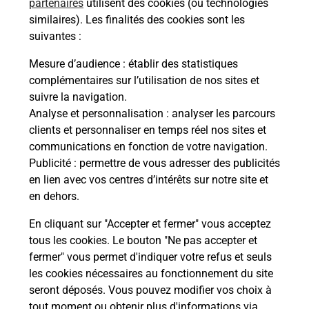
partenaires
utilisent des cookies (ou technologies
similaires). Les finalités des cookies sont les
Questions fréquemment posées
suivantes :
Mesure d’audience
: établir des statistiques
complémentaires sur l’utilisation de nos sites et
Quel réseau utilise La Poste Mobile ?
suivre la navigation.
Analyse et personnalisation
: analyser les parcours
clients et personnaliser en temps réel nos sites et
Est-ce que je peux garder mon
communications en fonction de votre navigation.
numéro de mobile gratuitement ?
Publicité
: permettre de vous adresser des publicités
en lien avec vos centres d’intérêts sur notre site et
Est-ce que je peux bénéficier de la 5G
en dehors.
avec La Poste Mobile ?
En cliquant sur "Accepter et fermer" vous acceptez
tous les cookies. Le bouton "Ne pas accepter et
Est-ce que je peux utiliser mon forfait
à l’étranger avec La Poste Mobile ?
fermer" vous permet d'indiquer votre refus et seuls
les cookies nécessaires au fonctionnement du site
seront déposés. Vous pouvez modifier vos choix à
Est-ce que je peux payer mon iPhone
tout moment ou obtenir plus d'informations via