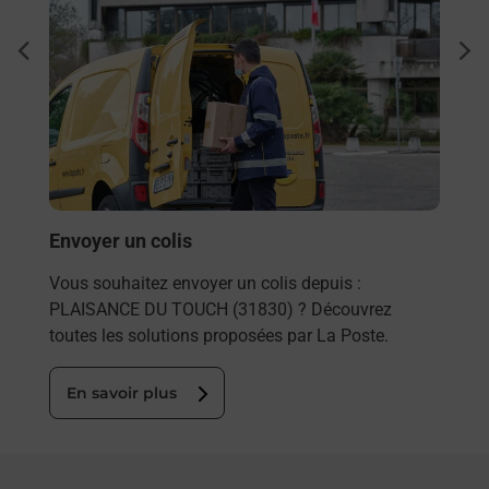
à
Ach
dent
sui
re
Vous
de c
télé
de P
En
Envoyer un colis
Vous souhaitez envoyer un colis depuis :
PLAISANCE DU TOUCH (31830) ? Découvrez
toutes les solutions proposées par La Poste.
En savoir plus