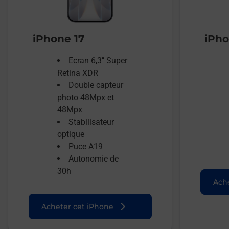
iPhone 17
iPho
Ecran 6,3’’ Super
Retina XDR
Double capteur
photo 48Mpx et
48Mpx
Stabilisateur
optique
Puce A19
Autonomie de
30h
Ache
Acheter cet iPhone