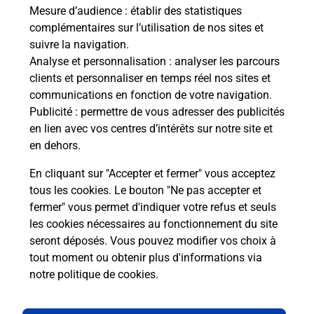
de c
Mesure d’audience
: établir des statistiques
télé
complémentaires sur l’utilisation de nos sites et
Post
suivre la navigation.
Analyse et personnalisation
: analyser les parcours
En
clients et personnaliser en temps réel nos sites et
Envoyer un colis
communications en fonction de votre navigation.
Publicité
: permettre de vous adresser des publicités
Vous souhaitez envoyer un colis depuis : PIBRAC
en lien avec vos centres d’intérêts sur notre site et
(31820) ? Découvrez toutes les solutions
en dehors.
proposées par La Poste.
En cliquant sur "Accepter et fermer" vous acceptez
En savoir plus
tous les cookies. Le bouton "Ne pas accepter et
fermer" vous permet d'indiquer votre refus et seuls
les cookies nécessaires au fonctionnement du site
seront déposés. Vous pouvez modifier vos choix à
Questions fréquemment posées
tout moment ou obtenir plus d'informations via
notre politique de cookies
.
La téléassistance classique avec