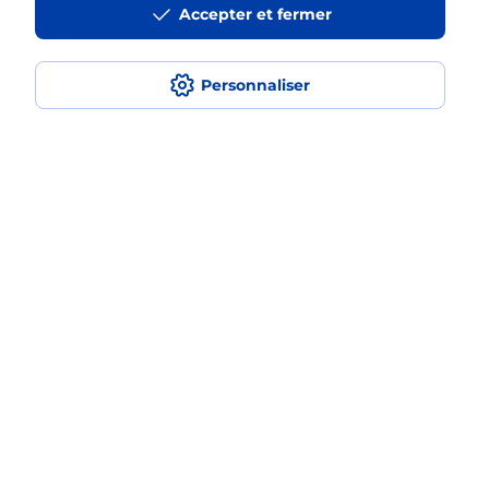
Accepter et fermer
médaillon d’alarme qu’est ce que
c’est ?
Personnaliser
Comment fonctionne la
téléassistance classique ?
Comment est installée la
téléassistance classique ?
Localiser
Liste
Haute-Garonne
PIBRAC
PIBRAC
Teleassistance
Plan du site