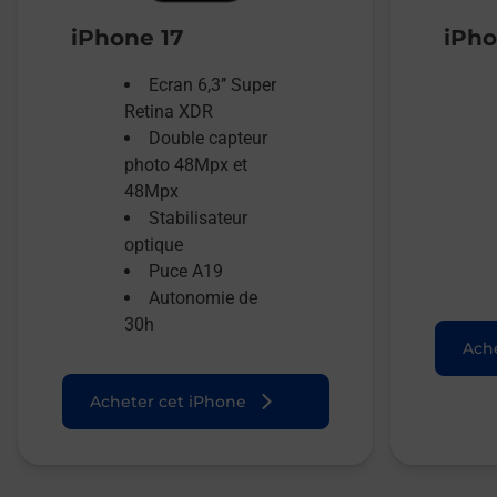
iPhone 17
iPho
Ecran 6,3’’ Super
Retina XDR
Double capteur
photo 48Mpx et
48Mpx
Stabilisateur
optique
Puce A19
Autonomie de
30h
Ache
Acheter cet iPhone