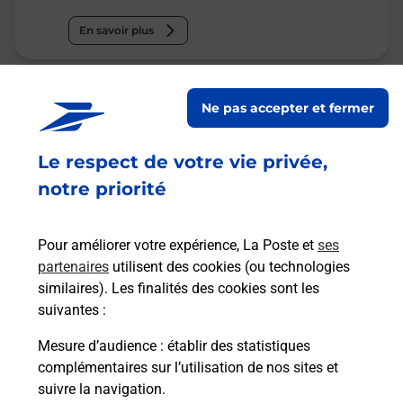
En savoir plus
Malin !
Ne pas accepter et fermer
La Poste
Le respect de votre vie privée,
en ligne
notre priorité
Ouvert 24h/24
En savoir plus
Pour améliorer votre expérience, La Poste et
ses
partenaires
utilisent des cookies (ou technologies
similaires). Les finalités des cookies sont les
suivantes :
Recherchez un autre point de contact
Mesure d’audience
: établir des statistiques
complémentaires sur l’utilisation de nos sites et
suivre la navigation.