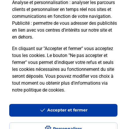
Questions fréquemment posées
Analyse et personnalisation
: analyser les parcours
clients et personnaliser en temps réel nos sites et
communications en fonction de votre navigation.
Publicité
: permettre de vous adresser des publicités
Quel réseau utilise La Poste Mobile ?
en lien avec vos centres d’intérêts sur notre site et
en dehors.
Est-ce que je peux garder mon
En cliquant sur "Accepter et fermer" vous acceptez
numéro de mobile gratuitement ?
tous les cookies. Le bouton "Ne pas accepter et
fermer" vous permet d'indiquer votre refus et seuls
Est-ce que je peux bénéficier de la 5G
les cookies nécessaires au fonctionnement du site
avec La Poste Mobile ?
seront déposés. Vous pouvez modifier vos choix à
tout moment ou obtenir plus d'informations via
Est-ce que je peux utiliser mon forfait
notre politique de cookies
.
à l’étranger avec La Poste Mobile ?
Est-ce que je peux payer mon iPhone
Accepter et fermer
en plusieurs fois avec La Poste Mobile
?
Personnaliser