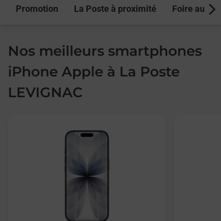
Promotion
La Poste à proximité
Foire aux q
Next
Nos meilleurs smartphones
iPhone Apple à La Poste
LEVIGNAC