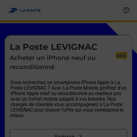
Le lien s'ouvre dans un nouvel onglet
Allez au contenu
Afficher ou masquer la réponse
Afficher ou masquer la réponse
Afficher ou masquer la réponse
Afficher ou masquer la réponse
Afficher ou masquer la réponse
Afficher ou masquer la réponse
Le lien s'ouvre dans un nouvel onglet
La Poste LEVIGNAC
Acheter un iPhone neuf ou
reconditionné
Vous recherchez un smartphone iPhone Apple à
La
Poste LEVIGNAC
? Avec La Poste Mobile, profitez d’un
iPhone Apple neuf ou reconditionné au meilleur prix
avec un forfait mobile adapté à vos besoins. Nos
chargés de clientèle vous accompagnent à
La Poste
LEVIGNAC
pour trouver l’offre qui vous correspond le
mieux.
Itinéraire