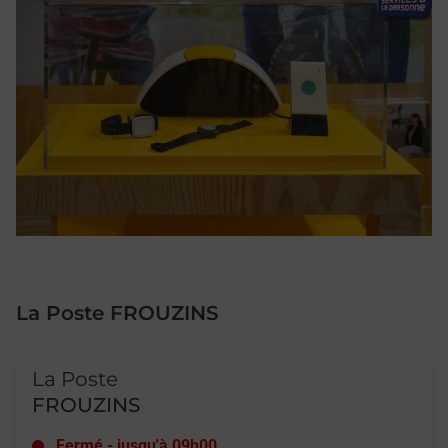
La Poste FROUZINS
Le lien s'ouvre dans un nouvel onglet
La Poste
FROUZINS
Fermé
-
jusqu'à
09h00