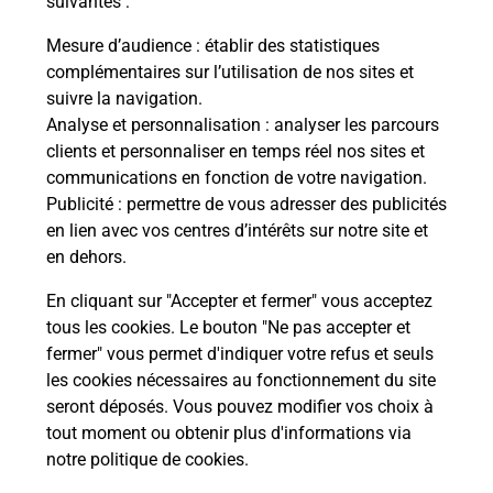
suivantes :
che
Vous
de c
Mesure d’audience
: établir des statistiques
ux
télé
complémentaires sur l’utilisation de nos sites et
Post
suivre la navigation.
Analyse et personnalisation
: analyser les parcours
En
clients et personnaliser en temps réel nos sites et
Envoyer un colis
communications en fonction de votre navigation.
Publicité
: permettre de vous adresser des publicités
Vous souhaitez envoyer un colis depuis :
en lien avec vos centres d’intérêts sur notre site et
FROUZINS (31270) ? Découvrez toutes les
en dehors.
solutions proposées par La Poste.
En cliquant sur "Accepter et fermer" vous acceptez
En savoir plus
tous les cookies. Le bouton "Ne pas accepter et
fermer" vous permet d'indiquer votre refus et seuls
les cookies nécessaires au fonctionnement du site
seront déposés. Vous pouvez modifier vos choix à
Questions fréquemment posées
tout moment ou obtenir plus d'informations via
notre politique de cookies
.