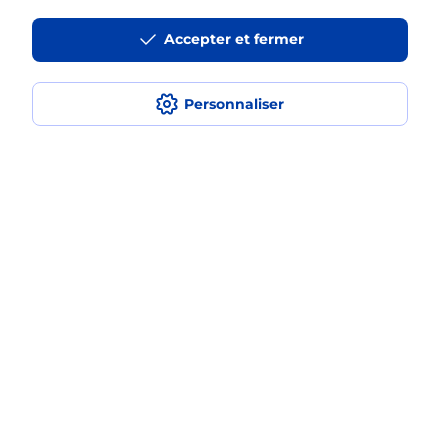
La téléassistance classique avec
Accepter et fermer
médaillon d’alarme qu’est ce que
c’est ?
Personnaliser
Comment fonctionne la
téléassistance classique ?
Comment est installée la
téléassistance classique ?
Localiser
Liste
Haute-Garonne
FROUZINS
FROUZINS
Teleassistance