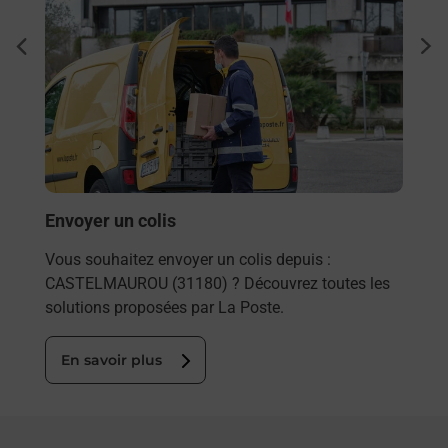
Ache
dent
sui
rieur
Vous
ez
de c
ste à
télé
Post
En
Envoyer un colis
Vous souhaitez envoyer un colis depuis :
CASTELMAUROU (31180) ? Découvrez toutes les
solutions proposées par La Poste.
En savoir plus