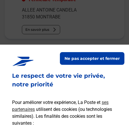
ALLEE ANTOINE CANDELA
31850
MONTRABE
En savoir plus
Malin !
Ne pas accepter et fermer
La Poste
en ligne
Le respect de votre vie privée,
notre priorité
Ouvert 24h/24
En savoir plus
Pour améliorer votre expérience, La Poste et
ses
partenaires
utilisent des cookies (ou technologies
similaires). Les finalités des cookies sont les
Recherchez un autre point de contact
suivantes :