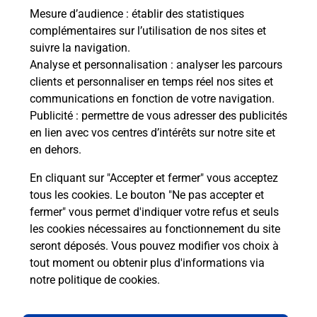
Mesure d’audience
: établir des statistiques
complémentaires sur l’utilisation de nos sites et
suivre la navigation.
Questions fréquemment posées
Analyse et personnalisation
: analyser les parcours
clients et personnaliser en temps réel nos sites et
communications en fonction de votre navigation.
Quel réseau utilise La Poste Mobile ?
Publicité
: permettre de vous adresser des publicités
en lien avec vos centres d’intérêts sur notre site et
en dehors.
Est-ce que je peux garder mon
numéro de mobile gratuitement ?
En cliquant sur "Accepter et fermer" vous acceptez
tous les cookies. Le bouton "Ne pas accepter et
Est-ce que je peux bénéficier de la 5G
fermer" vous permet d'indiquer votre refus et seuls
avec La Poste Mobile ?
les cookies nécessaires au fonctionnement du site
seront déposés. Vous pouvez modifier vos choix à
tout moment ou obtenir plus d'informations via
Est-ce que je peux utiliser mon forfait
à l’étranger avec La Poste Mobile ?
notre politique de cookies
.