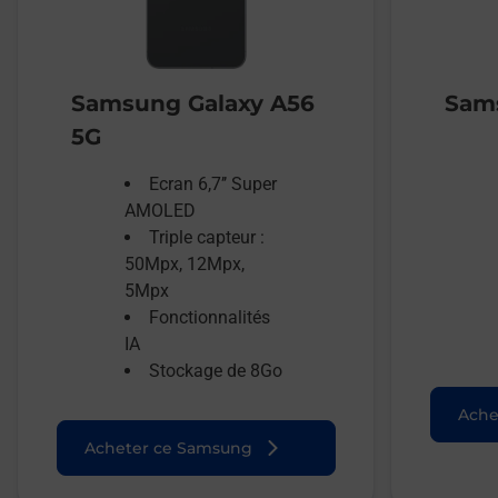
Samsung Galaxy A56
Sams
5G
Ecran 6,7’’ Super
AMOLED
Triple capteur :
50Mpx, 12Mpx,
5Mpx
Fonctionnalités
IA
Stockage de 8Go
Ache
Acheter ce Samsung