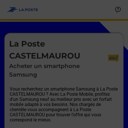
Le lien s'ouvre dans un nouvel onglet
Allez au contenu
Afficher ou masquer la réponse
Afficher ou masquer la réponse
Afficher ou masquer la réponse
Afficher ou masquer la réponse
Afficher ou masquer la réponse
Afficher ou masquer la réponse
Le lien s'ouvre dans un nouvel onglet
La Poste
CASTELMAUROU
Acheter un smartphone
Samsung
Vous recherchez un smartphone Samsung à
La Poste
CASTELMAUROU
? Avec La Poste Mobile, profitez
d’un Samsung neuf au meilleur prix avec un forfait
mobile adapté à vos besoins. Nos chargés de
clientèle vous accompagnent à
La Poste
CASTELMAUROU
pour trouver l’offre qui vous
correspond le mieux.