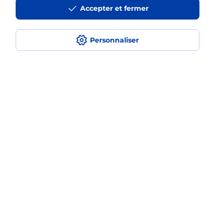
Est-ce que je peux payer mon
Accepter et fermer
smartphone Samsung en plusieurs
fois avec La Poste Mobile ?
Personnaliser
Est-ce que je peux assurer mon
smartphone Samsung ?
Localiser
Liste
Haute-Garonne
CASTELMAUROU
CASTELMAUROU
Acheter un smartphone Samsung
Plan du site
Accessibilité : partiellement conforme
Conditions contractuelles