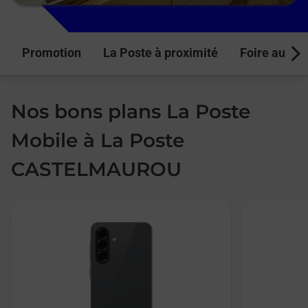
Promotion
La Poste à proximité
Foire aux q
Next
Nos bons plans La Poste
Mobile à La Poste
CASTELMAUROU