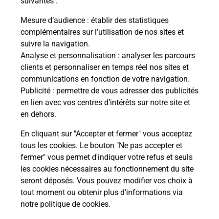
suivantes :
Vous
de c
Mesure d’audience
: établir des statistiques
télé
complémentaires sur l’utilisation de nos sites et
de P
suivre la navigation.
Analyse et personnalisation
: analyser les parcours
En
clients et personnaliser en temps réel nos sites et
Acheter un iPhone neuf ou reconditionné
communications en fonction de votre navigation.
Publicité
: permettre de vous adresser des publicités
Vous recherchez un smartphone pas cher proche
en lien avec vos centres d’intérêts sur notre site et
de chez vous ? Découvrez notre offre de
en dehors.
téléphones iPhone Apple dans vos bureaux de
Poste à CADOURS (31480) !
En cliquant sur "Accepter et fermer" vous acceptez
tous les cookies. Le bouton "Ne pas accepter et
En savoir plus
fermer" vous permet d'indiquer votre refus et seuls
les cookies nécessaires au fonctionnement du site
seront déposés. Vous pouvez modifier vos choix à
tout moment ou obtenir plus d'informations via
Questions fréquemment posées
notre politique de cookies
.