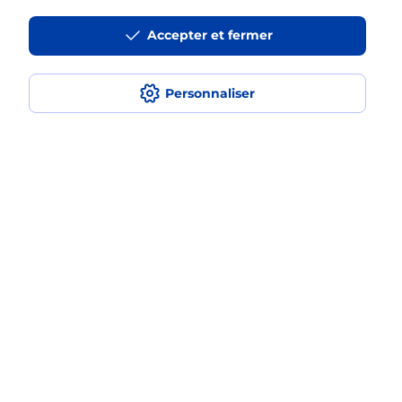
Accepter et fermer
La téléassistance classique avec
médaillon d’alarme qu’est ce que
c’est ?
Personnaliser
Comment fonctionne la
téléassistance classique ?
Comment est installée la
téléassistance classique ?
Localiser
Liste
Haute-Garonne
CADOURS
CADOURS
Teleassistance