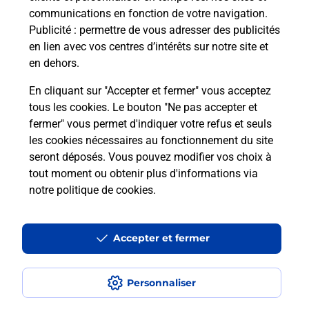
communications en fonction de votre navigation.
La téléassistance classique avec
Publicité
: permettre de vous adresser des publicités
médaillon d’alarme qu’est ce que
en lien avec vos centres d’intérêts sur notre site et
c’est ?
en dehors.
Comment fonctionne la
En cliquant sur "Accepter et fermer" vous acceptez
téléassistance classique ?
tous les cookies. Le bouton "Ne pas accepter et
fermer" vous permet d'indiquer votre refus et seuls
les cookies nécessaires au fonctionnement du site
Comment est installée la
seront déposés. Vous pouvez modifier vos choix à
téléassistance classique ?
tout moment ou obtenir plus d'informations via
notre politique de cookies
.
Localiser
Liste
Haute-Garonne
BLAGNAC
BLAGNAC
Teleassistance
Accepter et fermer
Personnaliser