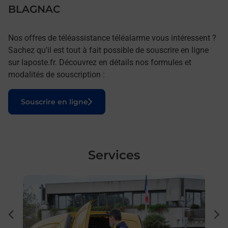
BLAGNAC
Nos offres de téléassistance téléalarme vous intéressent ?
Sachez qu'il est tout à fait possible de souscrire en ligne
sur laposte.fr. Découvrez en détails nos formules et
modalités de souscription :
Le lien s'ouvre dans un nouvel onglet
Souscrire en ligne
Services
En savoir plus
En sa
à
Ache
dent
sui
 par