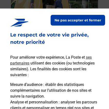
Vous
de c
télé
Post
Ne pas accepter et fermer
En
Le respect de votre vie privée,
Envoyer un colis
notre priorité
Vous souhaitez envoyer un colis depuis :
BLAGNAC (31700) ? Découvrez toutes les
solutions proposées par La Poste.
Pour améliorer votre expérience, La Poste et
ses
partenaires
utilisent des cookies (ou technologies
similaires). Les finalités des cookies sont les
En savoir plus
suivantes :
Mesure d’audience
: établir des statistiques
complémentaires sur l’utilisation de nos sites et
Questions fréquemment posées
suivre la navigation.
Analyse et personnalisation
: analyser les parcours
clients et personnaliser en temps réel nos sites et