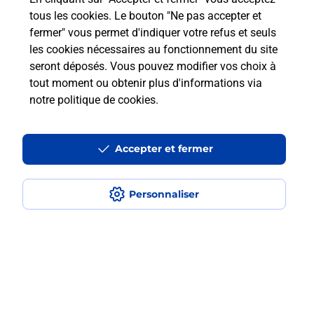
Questions fréquemment posées
tous les cookies. Le bouton "Ne pas accepter et
fermer" vous permet d'indiquer votre refus et seuls
les cookies nécessaires au fonctionnement du site
Comment retourner un colis acheté
seront déposés. Vous pouvez modifier vos choix à
en ligne depuis votre boîte aux lettres
tout moment ou obtenir plus d'informations via
?
notre politique de cookies
.
Comment envoyer un colis ou faire un
retour chez un e-commerçant sans se
Accepter et fermer
déplacer ?
Personnaliser
Envoyer un petit colis au meilleur
prix ?
Localiser
Liste
Haute-Garonne
BALMA
BALMA-L'UNION
Envoi de colis