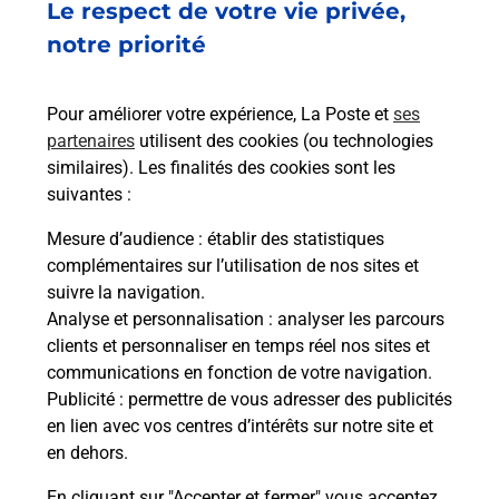
à
Le respect de votre vie privée,
Ach
dent
sui
ar
notre priorité
Vous
de c
télé
Pour améliorer votre expérience, La Poste et
ses
de P
partenaires
utilisent des cookies (ou technologies
similaires). Les finalités des cookies sont les
En
suivantes :
Acheter un iPhone neuf ou reconditionné
Mesure d’audience
: établir des statistiques
Vous recherchez un smartphone pas cher proche
complémentaires sur l’utilisation de nos sites et
de chez vous ? Découvrez notre offre de
suivre la navigation.
téléphones iPhone Apple dans vos bureaux de
Analyse et personnalisation
: analyser les parcours
Poste à BALMA-L'UNION (31130) !
clients et personnaliser en temps réel nos sites et
communications en fonction de votre navigation.
En savoir plus
Publicité
: permettre de vous adresser des publicités
en lien avec vos centres d’intérêts sur notre site et
en dehors.
En cliquant sur "Accepter et fermer" vous acceptez