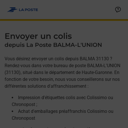
Allez au contenu
Afficher ou masquer la réponse
Afficher ou masquer la réponse
Afficher ou masquer la réponse
Envoyer un colis
depuis La Poste BALMA-L'UNION
Vous désirez envoyer un colis depuis BALMA 31130 ?
Rendez-vous dans votre bureau de poste BALMA-L'UNION
(31130), situé dans le département de Haute-Garonne. En
fonction de votre besoin, nous vous conseillerons sur nos
différentes solutions d'affranchissement :
Impression d'étiquettes colis avec Colissimo ou
Chronopost ;
Achat d'emballages préaffranchis Colissimo ou
Chronopost