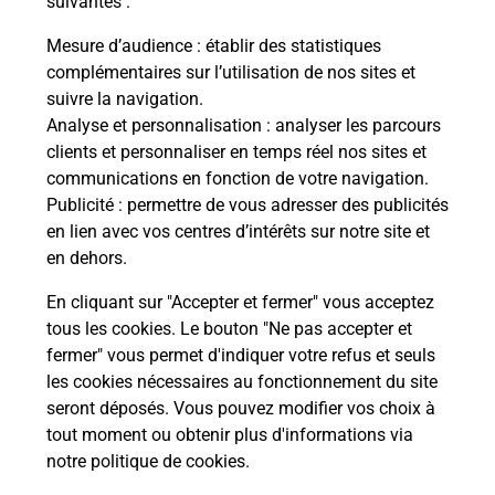
suivantes :
Vous
de c
Mesure d’audience
: établir des statistiques
télé
complémentaires sur l’utilisation de nos sites et
Post
suivre la navigation.
Analyse et personnalisation
: analyser les parcours
En
clients et personnaliser en temps réel nos sites et
Envoyer un colis
communications en fonction de votre navigation.
Publicité
: permettre de vous adresser des publicités
Vous souhaitez envoyer un colis depuis :
en lien avec vos centres d’intérêts sur notre site et
AUCAMVILLE (31140) ? Découvrez toutes les
en dehors.
solutions proposées par La Poste.
En cliquant sur "Accepter et fermer" vous acceptez
En savoir plus
tous les cookies. Le bouton "Ne pas accepter et
fermer" vous permet d'indiquer votre refus et seuls
les cookies nécessaires au fonctionnement du site
seront déposés. Vous pouvez modifier vos choix à
Questions fréquemment posées
tout moment ou obtenir plus d'informations via
notre politique de cookies
.