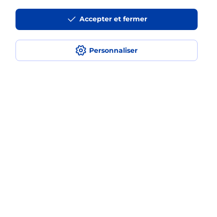
La téléassistance classique avec
Accepter et fermer
médaillon d’alarme qu’est ce que
c’est ?
Personnaliser
Comment fonctionne la
téléassistance classique ?
Comment est installée la
téléassistance classique ?
Localiser
Liste
Haute-Garonne
AUCAMVILLE
AUCAMVILLE
Teleassistance