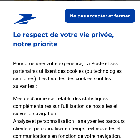
Post
Ne pas accepter et fermer
En
Envoyer un colis
Le respect de votre vie privée,
Vous souhaitez envoyer un colis depuis : ARENA
notre priorité
VESCOVATO (20215) ? Découvrez toutes les
solutions proposées par La Poste.
Pour améliorer votre expérience, La Poste et
ses
En savoir plus
partenaires
utilisent des cookies (ou technologies
similaires). Les finalités des cookies sont les
suivantes :
Mesure d’audience
: établir des statistiques
Foire aux questions
complémentaires sur l’utilisation de nos sites et
suivre la navigation.
Analyse et personnalisation
: analyser les parcours
Quel âge minimum faut-il pour
clients et personnaliser en temps réel nos sites et
passer le permis bateau ?
communications en fonction de votre navigation.