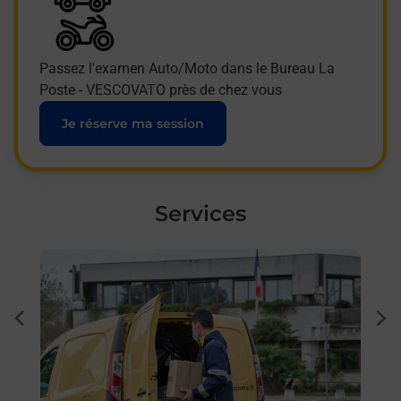
Passez l'examen Auto/Moto dans le Bureau La
Poste - VESCOVATO près de chez vous
Je réserve ma session
Services
En savoir plus
En sa
Ache
dent
sui
 auto
Vous
de c
oste.
télé