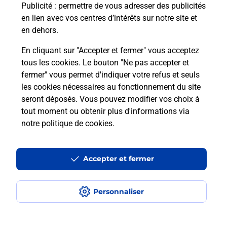
Publicité
: permettre de vous adresser des publicités
en lien avec vos centres d’intérêts sur notre site et
Combien coûte le code bateau ?
en dehors.
Combien de temps est valable le
En cliquant sur "Accepter et fermer" vous acceptez
code bateau ?
tous les cookies. Le bouton "Ne pas accepter et
fermer" vous permet d'indiquer votre refus et seuls
les cookies nécessaires au fonctionnement du site
Peut-on passer le permis bateau
seront déposés. Vous pouvez modifier vos choix à
avec le CPF ?
tout moment ou obtenir plus d'informations via
notre politique de cookies
.
Localiser
Liste
Haute-Corse
VESCOVATO
ARENA VESCOVATO
Code Bateau
Accepter et fermer
Personnaliser
Plan du site