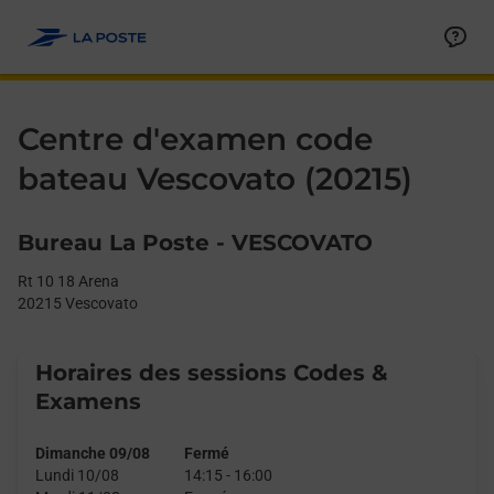
Le lien s'ouvre dans un nouvel onglet
Allez au contenu
Day of the Week
Get directions to Centre d&#39;examen code bateau at Rt 10 18
Afficher ou masquer la réponse
Afficher ou masquer la réponse
Afficher ou masquer la réponse
Afficher ou masquer la réponse
Hours
Centre d'examen code
bateau Vescovato (20215)
Bureau La Poste - VESCOVATO
Rt 10 18 Arena
20215
Vescovato
Horaires des sessions Codes &
Examens
Dimanche 09/08
Fermé
Lundi 10/08
14:15
-
16:00