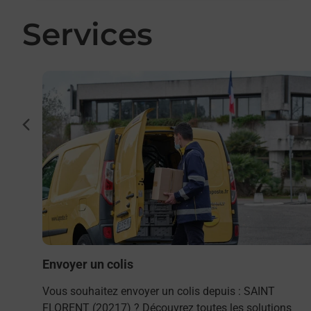
Services
En savoir plus
int
cédent
La
Envoyer un colis
Vous souhaitez envoyer un colis depuis : SAINT
FLORENT (20217) ? Découvrez toutes les solutions