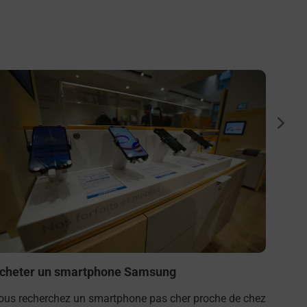
n savoir plus
En savo
Souscr
suiva
Besoin 
à l’ext
téléal
FLORE
En s
cheter un smartphone Samsung
ous recherchez un smartphone pas cher proche de chez