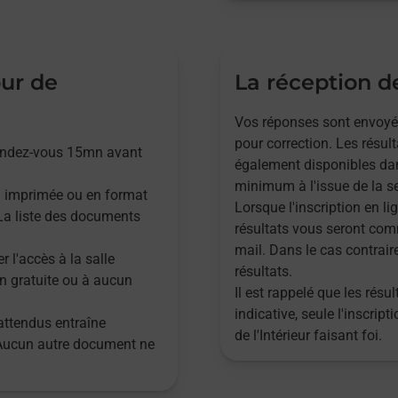
our de
La réception de
Vos réponses sont envoyées,
pour correction. Les résul
rendez-vous 15mn avant
également disponibles dan
minimum à l'issue de la se
n imprimée ou en format
Lorsque l'inscription en lig
. La liste des documents
résultats vous seront com
mail. Dans le cas contrair
r l'accès à la salle
résultats.
n gratuite ou à aucun
Il est rappelé que les rés
indicative, seule l'inscrip
attendus entraîne
de l'Intérieur faisant foi.
 Aucun autre document ne