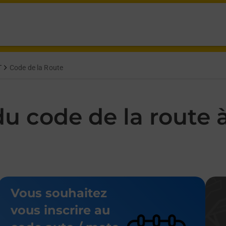
at La Poste De Saint Florent Saint Florent,
T
Code de la Route
 code de la route à 
Vous souhaitez
vous inscrire au