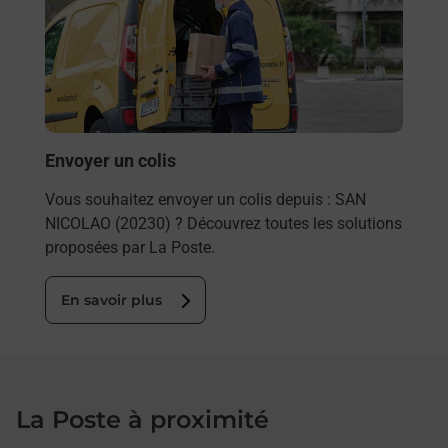
Vous
de c
télé
de P
En
Envoyer un colis
Vous souhaitez envoyer un colis depuis : SAN
NICOLAO (20230) ? Découvrez toutes les solutions
proposées par La Poste.
En savoir plus
La Poste à proximité