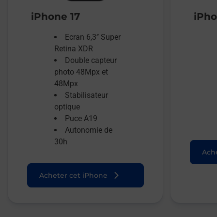
iPhone 17
iPho
Ecran 6,3’’ Super
Retina XDR
Double capteur
photo 48Mpx et
48Mpx
Stabilisateur
optique
Puce A19
Autonomie de
30h
Ache
Acheter cet iPhone