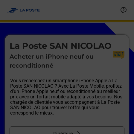
Le lien s'ouvre dans un nouvel onglet
Allez au contenu
Afficher ou masquer la réponse
Afficher ou masquer la réponse
Afficher ou masquer la réponse
Afficher ou masquer la réponse
Afficher ou masquer la réponse
Afficher ou masquer la réponse
Le lien s'ouvre dans un nouvel onglet
La Poste SAN NICOLAO
Acheter un iPhone neuf ou
reconditionné
Vous recherchez un smartphone iPhone Apple à
La
Poste SAN NICOLAO
? Avec La Poste Mobile, profitez
d’un iPhone Apple neuf ou reconditionné au meilleur
prix avec un forfait mobile adapté à vos besoins. Nos
chargés de clientèle vous accompagnent à
La Poste
SAN NICOLAO
pour trouver l’offre qui vous
correspond le mieux.
Itinéraire