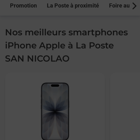
Promotion
La Poste à proximité
Foire aux q
Next
Nos meilleurs smartphones
iPhone Apple à La Poste
SAN NICOLAO