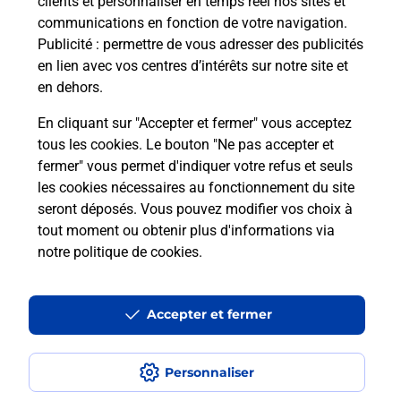
clients et personnaliser en temps réel nos sites et
communications en fonction de votre navigation.
Publicité
: permettre de vous adresser des publicités
en lien avec vos centres d’intérêts sur notre site et
Quel réseau utilise La Poste Mobile ?
en dehors.
Est-ce que je peux garder mon
En cliquant sur "Accepter et fermer" vous acceptez
numéro de mobile gratuitement ?
tous les cookies. Le bouton "Ne pas accepter et
fermer" vous permet d'indiquer votre refus et seuls
les cookies nécessaires au fonctionnement du site
Est-ce que je peux bénéficier de la 5G
avec La Poste Mobile ?
seront déposés. Vous pouvez modifier vos choix à
tout moment ou obtenir plus d'informations via
notre politique de cookies
.
Est-ce que je peux utiliser mon forfait
à l’étranger avec La Poste Mobile ?
Accepter et fermer
Est-ce que je peux payer mon iPhone
en plusieurs fois avec La Poste Mobile
?
Personnaliser