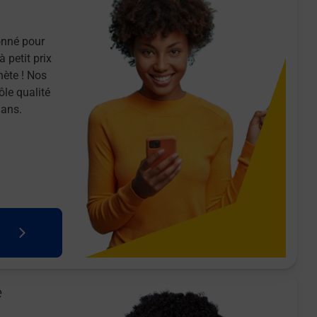
onné pour
 petit prix
nète ! Nos
ôle qualité
 ans.
e