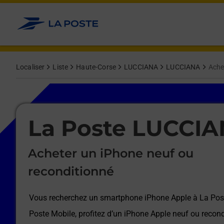
Le lien s'ouvre dans un nouvel onglet
Allez au contenu
Afficher ou masquer la réponse
Afficher ou masquer la réponse
Afficher ou masquer la réponse
Afficher ou masquer la réponse
Afficher ou masquer la réponse
Afficher ou masquer la réponse
Localiser
Liste
Haute-Corse
LUCCIANA
LUCCIANA
Ache
Le lien s'ouvre dans un nouvel onglet
La Poste LUCCI
Acheter un iPhone neuf ou
reconditionné
Vous recherchez un smartphone iPhone Apple à
La Po
Poste Mobile, profitez d’un iPhone Apple neuf ou recond