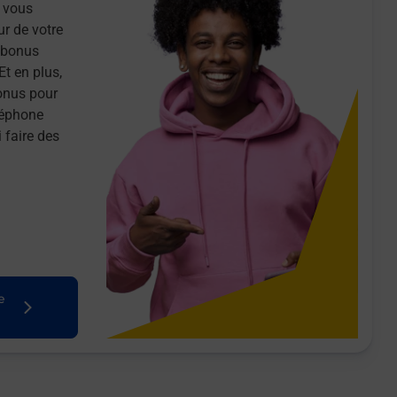
 vous
ur de votre
n bonus
Et en plus,
onus pour
léphone
 faire des
e