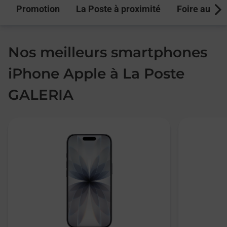
Promotion
La Poste à proximité
Foire aux q
Next
Nos meilleurs smartphones
iPhone Apple à La Poste
GALERIA