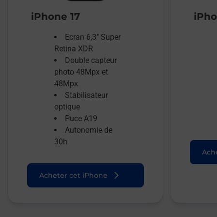
iPhone 17
iPho
Ecran 6,3’’ Super
Retina XDR
Double capteur
photo 48Mpx et
48Mpx
Stabilisateur
optique
Puce A19
Autonomie de
30h
Ache
Acheter cet iPhone