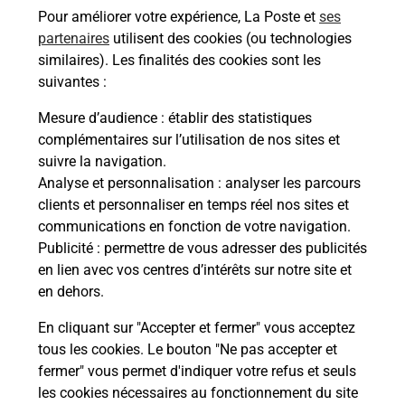
Questions fréquemment posées
Pour améliorer votre expérience, La Poste et
ses
partenaires
utilisent des cookies (ou technologies
similaires). Les finalités des cookies sont les
suivantes :
Quel réseau utilise La Poste Mobile ?
Mesure d’audience
: établir des statistiques
complémentaires sur l’utilisation de nos sites et
Est-ce que je peux garder mon
numéro de mobile gratuitement ?
suivre la navigation.
Analyse et personnalisation
: analyser les parcours
clients et personnaliser en temps réel nos sites et
Est-ce que je peux bénéficier de la 5G
communications en fonction de votre navigation.
avec La Poste Mobile ?
Publicité
: permettre de vous adresser des publicités
en lien avec vos centres d’intérêts sur notre site et
Est-ce que je peux utiliser mon forfait
en dehors.
à l’étranger avec La Poste Mobile ?
En cliquant sur "Accepter et fermer" vous acceptez
tous les cookies. Le bouton "Ne pas accepter et
Est-ce que je peux payer mon iPhone
fermer" vous permet d'indiquer votre refus et seuls
en plusieurs fois avec La Poste Mobile
les cookies nécessaires au fonctionnement du site
?