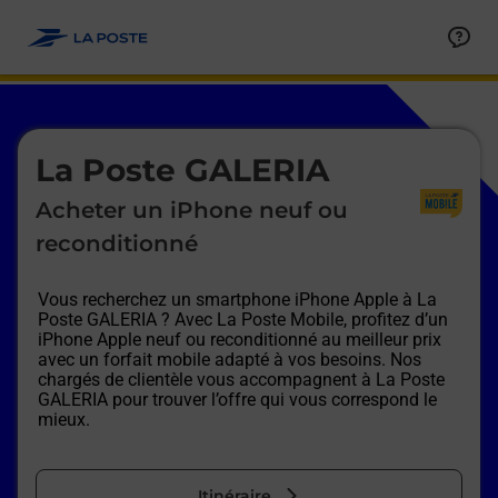
Le lien s'ouvre dans un nouvel onglet
Allez au contenu
Afficher ou masquer la réponse
Afficher ou masquer la réponse
Afficher ou masquer la réponse
Afficher ou masquer la réponse
Afficher ou masquer la réponse
Afficher ou masquer la réponse
Le lien s'ouvre dans un nouvel onglet
La Poste GALERIA
Acheter un iPhone neuf ou
reconditionné
Vous recherchez un smartphone iPhone Apple à
La
Poste GALERIA
? Avec La Poste Mobile, profitez d’un
iPhone Apple neuf ou reconditionné au meilleur prix
avec un forfait mobile adapté à vos besoins. Nos
chargés de clientèle vous accompagnent à
La Poste
GALERIA
pour trouver l’offre qui vous correspond le
mieux.
Itinéraire