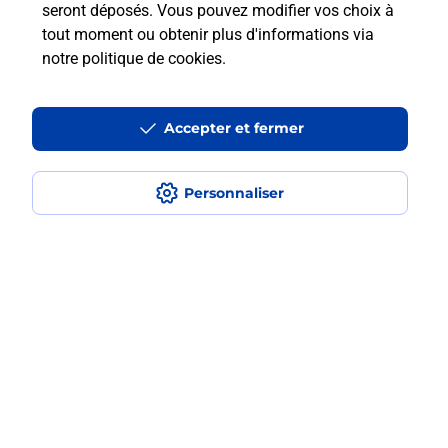
seront déposés. Vous pouvez modifier vos choix à
tout moment ou obtenir plus d'informations via
Est-ce que je peux assurer mon
notre politique de cookies
.
iPhone ?
Accepter et fermer
Localiser
Liste
Haute-Corse
GALERIA
GALERIA
Acheter un iPhone neuf ou reconditionné
Personnaliser
Plan du site
Accessibilité : partiellement conforme
Conditions contractuelles
Mentions légales