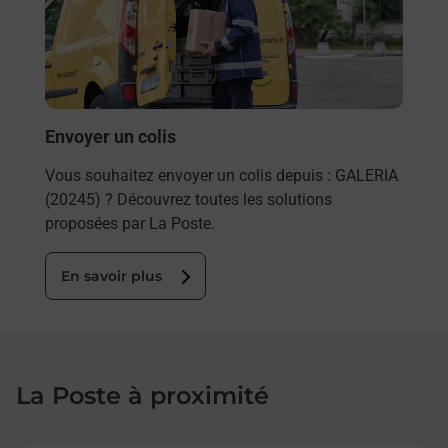
ez
télé
ste à
de P
En
Envoyer un colis
Vous souhaitez envoyer un colis depuis : GALERIA
(20245) ? Découvrez toutes les solutions
proposées par La Poste.
En savoir plus
La Poste à proximité