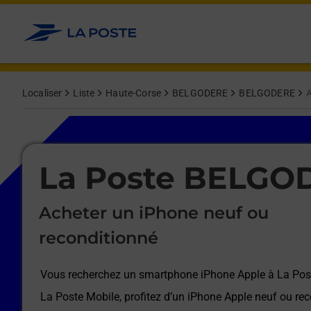
Le lien s'ouvre dans un nouvel onglet
Allez au contenu
Afficher ou masquer la réponse
Afficher ou masquer la réponse
Afficher ou masquer la réponse
Afficher ou masquer la réponse
Afficher ou masquer la réponse
Afficher ou masquer la réponse
Localiser
Liste
Haute-Corse
BELGODERE
BELGODERE
A
Le lien s'ouvre dans un nouvel onglet
La Poste BELGO
Acheter un iPhone neuf ou
reconditionné
Vous recherchez un smartphone iPhone Apple à
La Po
La Poste Mobile, profitez d’un iPhone Apple neuf ou rec