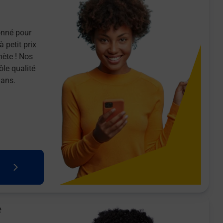
onné pour
 petit prix
nète ! Nos
ôle qualité
 ans.
e