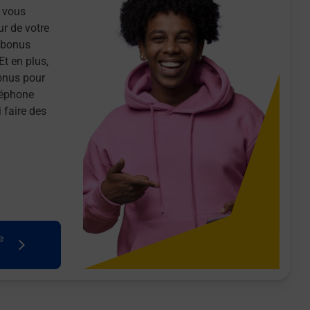
 vous
ur de votre
n bonus
Et en plus,
onus pour
léphone
 faire des
e