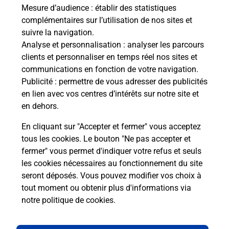
ux
de c
Mesure d’audience
: établir des statistiques
télé
complémentaires sur l’utilisation de nos sites et
Post
suivre la navigation.
Analyse et personnalisation
: analyser les parcours
En
clients et personnaliser en temps réel nos sites et
Envoyer un colis
communications en fonction de votre navigation.
Publicité
: permettre de vous adresser des publicités
Vous souhaitez envoyer un colis depuis : ALERIA
en lien avec vos centres d’intérêts sur notre site et
(20270) ? Découvrez toutes les solutions
en dehors.
proposées par La Poste.
En cliquant sur "Accepter et fermer" vous acceptez
En savoir plus
tous les cookies. Le bouton "Ne pas accepter et
fermer" vous permet d'indiquer votre refus et seuls
les cookies nécessaires au fonctionnement du site
seront déposés. Vous pouvez modifier vos choix à
Questions fréquemment posées
tout moment ou obtenir plus d'informations via
notre politique de cookies
.
La téléassistance classique avec