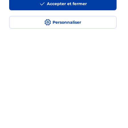
Accepter et fermer
médaillon d’alarme qu’est ce que
c’est ?
Personnaliser
Comment fonctionne la
téléassistance classique ?
Comment est installée la
téléassistance classique ?
Localiser
Liste
Haute-Corse
ALERIA
ALERIA
Teleassistance
Plan du site