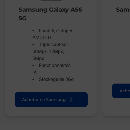
Samsung Galaxy A56
Sams
5G
Ecran 6,7’’ Super
AMOLED
Triple capteur :
50Mpx, 12Mpx,
5Mpx
Fonctionnalités
IA
Stockage de 8Go
Ache
Acheter ce Samsung