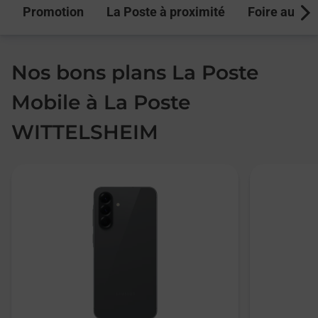
Promotion
La Poste à proximité
Foire aux q
Next
Nos bons plans La Poste
Mobile à La Poste
WITTELSHEIM