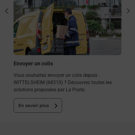
Ache
dent
sui
rieur
Vous
ez
de c
ste à
télé
Post
En
Envoyer un colis
Vous souhaitez envoyer un colis depuis :
WITTELSHEIM (68310) ? Découvrez toutes les
solutions proposées par La Poste.
En savoir plus