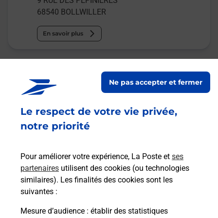
9 RUE DES PEPINIERES
68540
BOLLWILLER
En savoir plus
Malin !
Ne pas accepter et fermer
La Poste
en ligne
Le respect de votre vie privée,
notre priorité
Ouvert 24h/24
En savoir plus
Pour améliorer votre expérience, La Poste et
ses
partenaires
utilisent des cookies (ou technologies
similaires). Les finalités des cookies sont les
Recherchez un autre point de contact
suivantes :
Mesure d’audience
: établir des statistiques