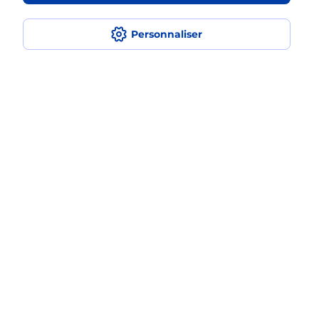
fois avec La Poste Mobile ?
Personnaliser
Est-ce que je peux assurer mon
smartphone Samsung ?
Localiser
Liste
Haut-Rhin
WITTELSHEIM
WITTELSHEIM
Acheter un smartphone Samsung
Plan du site
Accessibilité : partiellement conforme
Conditions contractuelles