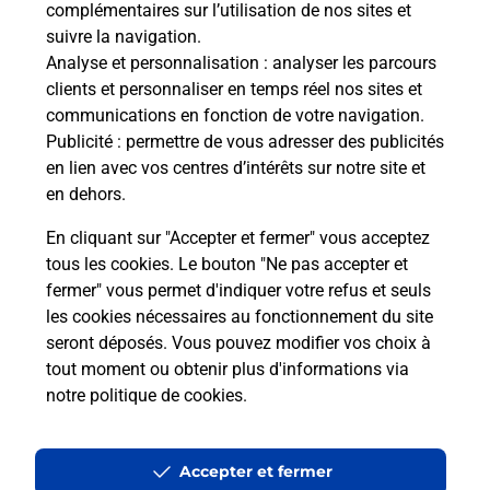
complémentaires sur l’utilisation de nos sites et
suivre la navigation.
Questions fréquemment posées
Analyse et personnalisation
: analyser les parcours
clients et personnaliser en temps réel nos sites et
communications en fonction de votre navigation.
Quel réseau utilise La Poste Mobile ?
Publicité
: permettre de vous adresser des publicités
en lien avec vos centres d’intérêts sur notre site et
en dehors.
Est-ce que je peux garder mon
numéro de mobile gratuitement ?
En cliquant sur "Accepter et fermer" vous acceptez
tous les cookies. Le bouton "Ne pas accepter et
Est-ce que je peux bénéficier de la 5G
fermer" vous permet d'indiquer votre refus et seuls
avec La Poste Mobile ?
les cookies nécessaires au fonctionnement du site
seront déposés. Vous pouvez modifier vos choix à
tout moment ou obtenir plus d'informations via
Est-ce que je peux utiliser mon forfait
à l’étranger avec La Poste Mobile ?
notre politique de cookies
.
Est-ce que je peux payer mon
Accepter et fermer
smartphone Samsung en plusieurs