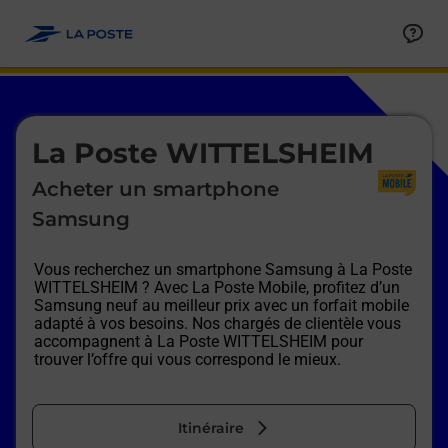
Le lien s'ouvre dans un nouvel onglet
Allez au contenu
Afficher ou masquer la réponse
Afficher ou masquer la réponse
Afficher ou masquer la réponse
Afficher ou masquer la réponse
Afficher ou masquer la réponse
Afficher ou masquer la réponse
Le lien s'ouvre dans un nouvel onglet
La Poste WITTELSHEIM
Acheter un smartphone
Samsung
Vous recherchez un smartphone Samsung à
La Poste
WITTELSHEIM
? Avec La Poste Mobile, profitez d’un
Samsung neuf au meilleur prix avec un forfait mobile
adapté à vos besoins. Nos chargés de clientèle vous
accompagnent à
La Poste WITTELSHEIM
pour
trouver l’offre qui vous correspond le mieux.
Itinéraire