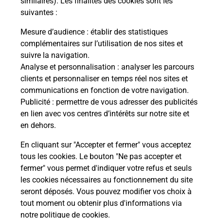
similaires). Les finalités des cookies sont les
suivantes :
che
Vous
de c
Mesure d’audience
: établir des statistiques
ux
télé
complémentaires sur l’utilisation de nos sites et
!
Post
suivre la navigation.
Analyse et personnalisation
: analyser les parcours
En
clients et personnaliser en temps réel nos sites et
Envoyer un colis
communications en fonction de votre navigation.
Publicité
: permettre de vous adresser des publicités
Vous souhaitez envoyer un colis depuis : SAINTE
en lien avec vos centres d’intérêts sur notre site et
CROIX EN PLAINE (68127) ? Découvrez toutes les
en dehors.
solutions proposées par La Poste.
En cliquant sur "Accepter et fermer" vous acceptez
En savoir plus
tous les cookies. Le bouton "Ne pas accepter et
fermer" vous permet d'indiquer votre refus et seuls
les cookies nécessaires au fonctionnement du site
seront déposés. Vous pouvez modifier vos choix à
Questions fréquemment posées
tout moment ou obtenir plus d'informations via
notre politique de cookies
.