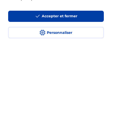
La téléassistance classique avec
Accepter et fermer
médaillon d’alarme qu’est ce que
c’est ?
Personnaliser
Comment fonctionne la
téléassistance classique ?
Comment est installée la
téléassistance classique ?
Localiser
Liste
Haut-Rhin
STE CROIX EN PLAINE
SAINTE CROIX EN PLAINE
Teleassistance