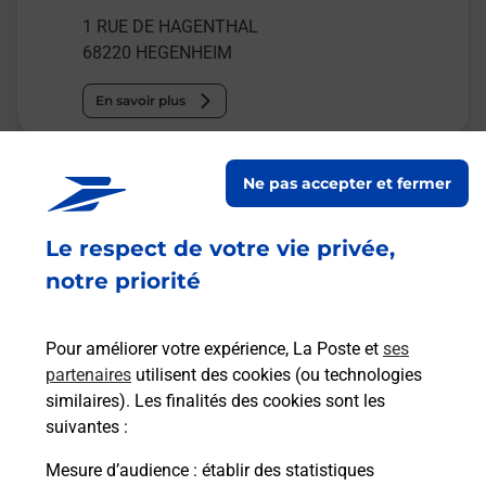
1 RUE DE HAGENTHAL
68220
HEGENHEIM
En savoir plus
Malin !
Ne pas accepter et fermer
La Poste
Le respect de votre vie privée,
en ligne
notre priorité
Ouvert 24h/24
Pour améliorer votre expérience, La Poste et
ses
En savoir plus
partenaires
utilisent des cookies (ou technologies
similaires). Les finalités des cookies sont les
suivantes :
Recherchez un autre point de contact
Mesure d’audience
: établir des statistiques