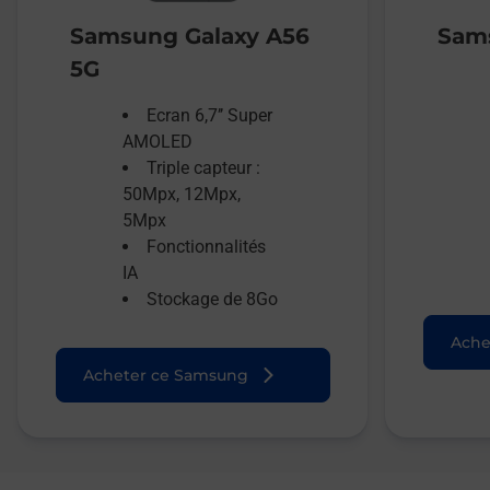
Samsung Galaxy A56
Sams
5G
Ecran 6,7’’ Super
AMOLED
Triple capteur :
50Mpx, 12Mpx,
5Mpx
Fonctionnalités
IA
Stockage de 8Go
Ache
Acheter ce Samsung