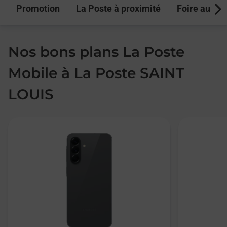
Promotion
La Poste à proximité
Foire aux q
Next
Nos bons plans La Poste
Mobile à La Poste SAINT
LOUIS