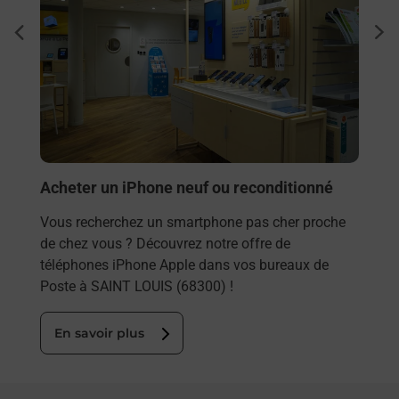
Envo
à
dent
sui
sée
Vous
LOUI
prop
En
Acheter un iPhone neuf ou reconditionné
Vous recherchez un smartphone pas cher proche
de chez vous ? Découvrez notre offre de
téléphones iPhone Apple dans vos bureaux de
Poste à SAINT LOUIS (68300) !
En savoir plus