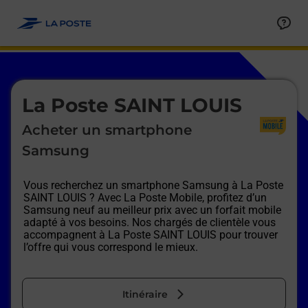
Le lien s'ouvre dans un nouvel onglet
Allez au contenu
Afficher ou masquer la réponse
Afficher ou masquer la réponse
Afficher ou masquer la réponse
Afficher ou masquer la réponse
Afficher ou masquer la réponse
Afficher ou masquer la réponse
Le lien s'ouvre dans un nouvel onglet
La Poste SAINT LOUIS
Acheter un smartphone
Samsung
Vous recherchez un smartphone Samsung à
La Poste
SAINT LOUIS
? Avec La Poste Mobile, profitez d’un
Samsung neuf au meilleur prix avec un forfait mobile
adapté à vos besoins. Nos chargés de clientèle vous
accompagnent à
La Poste SAINT LOUIS
pour trouver
l’offre qui vous correspond le mieux.
Itinéraire