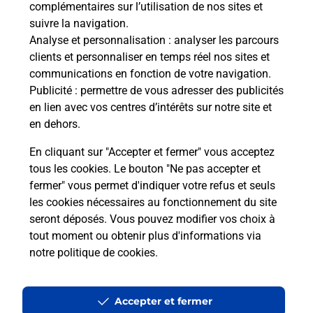
complémentaires sur l’utilisation de nos sites et
suivre la navigation.
Analyse et personnalisation
: analyser les parcours
Questions fréquemment posées
clients et personnaliser en temps réel nos sites et
communications en fonction de votre navigation.
Publicité
: permettre de vous adresser des publicités
Quel réseau utilise La Poste Mobile ?
en lien avec vos centres d’intérêts sur notre site et
en dehors.
Est-ce que je peux garder mon
En cliquant sur "Accepter et fermer" vous acceptez
numéro de mobile gratuitement ?
tous les cookies. Le bouton "Ne pas accepter et
fermer" vous permet d'indiquer votre refus et seuls
Est-ce que je peux bénéficier de la 5G
les cookies nécessaires au fonctionnement du site
avec La Poste Mobile ?
seront déposés. Vous pouvez modifier vos choix à
tout moment ou obtenir plus d'informations via
notre politique de cookies
.
Est-ce que je peux utiliser mon forfait
à l’étranger avec La Poste Mobile ?
Accepter et fermer
Est-ce que je peux payer mon