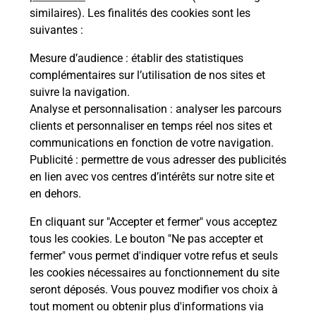
similaires). Les finalités des cookies sont les
suivantes :
Quel réseau utilise La Poste Mobile ?
Mesure d’audience
: établir des statistiques
complémentaires sur l’utilisation de nos sites et
Est-ce que je peux garder mon
numéro de mobile gratuitement ?
suivre la navigation.
Analyse et personnalisation
: analyser les parcours
clients et personnaliser en temps réel nos sites et
Est-ce que je peux bénéficier de la 5G
communications en fonction de votre navigation.
avec La Poste Mobile ?
Publicité
: permettre de vous adresser des publicités
en lien avec vos centres d’intérêts sur notre site et
Est-ce que je peux utiliser mon forfait
en dehors.
à l’étranger avec La Poste Mobile ?
En cliquant sur "Accepter et fermer" vous acceptez
tous les cookies. Le bouton "Ne pas accepter et
Est-ce que je peux payer mon iPhone
fermer" vous permet d'indiquer votre refus et seuls
en plusieurs fois avec La Poste Mobile
les cookies nécessaires au fonctionnement du site
?
seront déposés. Vous pouvez modifier vos choix à
tout moment ou obtenir plus d'informations via
Est-ce que je peux assurer mon