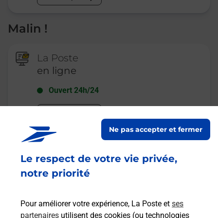
Malin !
La Poste
en ligne
Ouvert 24h/24
En savoir plus
Ne pas accepter et fermer
Recherchez un autre point de contact
Le respect de votre vie privée,
notre priorité
Questions fréquemment posées
Pour améliorer votre expérience, La Poste et
ses
partenaires
utilisent des cookies (ou technologies