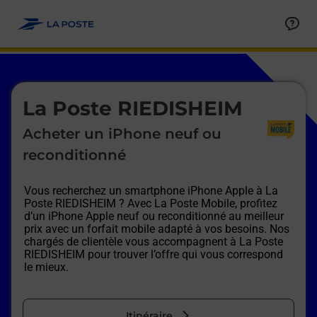
Le lien s'ouvre dans un nouvel onglet
Allez au contenu
Afficher ou masquer la réponse
Afficher ou masquer la réponse
Afficher ou masquer la réponse
Afficher ou masquer la réponse
Afficher ou masquer la réponse
Afficher ou masquer la réponse
Le lien s'ouvre dans un nouvel onglet
La Poste RIEDISHEIM
Acheter un iPhone neuf ou
reconditionné
Vous recherchez un smartphone iPhone Apple à
La
Poste RIEDISHEIM
? Avec La Poste Mobile, profitez
d’un iPhone Apple neuf ou reconditionné au meilleur
prix avec un forfait mobile adapté à vos besoins. Nos
chargés de clientèle vous accompagnent à
La Poste
RIEDISHEIM
pour trouver l’offre qui vous correspond
le mieux.
Itinéraire