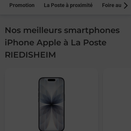
Promotion
La Poste à proximité
Foire aux q
Next
Nos meilleurs smartphones
iPhone Apple à La Poste
RIEDISHEIM