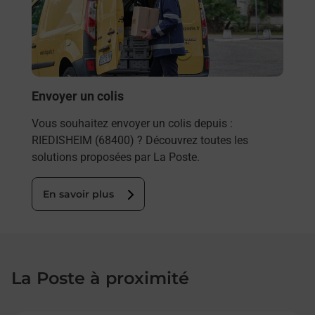
de c
télé
de P
En
Envoyer un colis
Vous souhaitez envoyer un colis depuis :
RIEDISHEIM (68400) ? Découvrez toutes les
solutions proposées par La Poste.
En savoir plus
La Poste à proximité