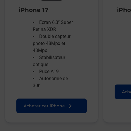
iPhone 17
iPho
Ecran 6,3’’ Super
Retina XDR
Double capteur
photo 48Mpx et
48Mpx
Stabilisateur
optique
Puce A19
Autonomie de
30h
Ache
Acheter cet iPhone