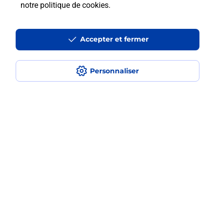
notre politique de cookies
.
iPhone ?
Accepter et fermer
Localiser
Liste
Haut-Rhin
RIEDISHEIM
RIEDISHEIM
Acheter un iPhone neuf ou reconditionné
Personnaliser
Plan du site
Accessibilité : partiellement conforme
Conditions contractuelles
Mentions légales
Données personnelles et cookies