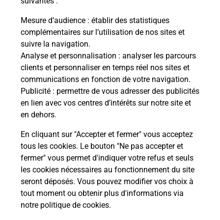
suivantes :
che
Vous
de c
Mesure d’audience
: établir des statistiques
ux
télé
complémentaires sur l’utilisation de nos sites et
Post
suivre la navigation.
Analyse et personnalisation
: analyser les parcours
En
clients et personnaliser en temps réel nos sites et
Envoyer un colis
communications en fonction de votre navigation.
Publicité
: permettre de vous adresser des publicités
Vous souhaitez envoyer un colis depuis :
en lien avec vos centres d’intérêts sur notre site et
RIBEAUVILLE (68150) ? Découvrez toutes les
en dehors.
solutions proposées par La Poste.
En cliquant sur "Accepter et fermer" vous acceptez
En savoir plus
tous les cookies. Le bouton "Ne pas accepter et
fermer" vous permet d'indiquer votre refus et seuls
les cookies nécessaires au fonctionnement du site
seront déposés. Vous pouvez modifier vos choix à
Questions fréquemment posées
tout moment ou obtenir plus d'informations via
notre politique de cookies
.