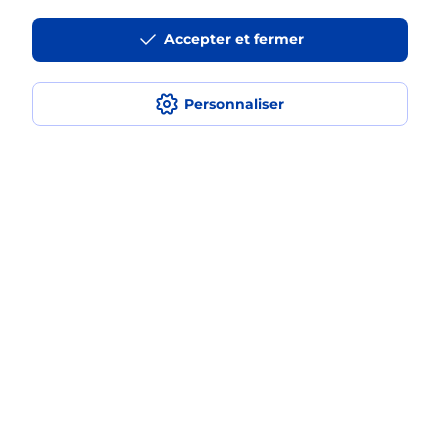
La téléassistance classique avec
Accepter et fermer
médaillon d’alarme qu’est ce que
c’est ?
Personnaliser
Comment fonctionne la
téléassistance classique ?
Comment est installée la
téléassistance classique ?
Localiser
Liste
Haut-Rhin
RIBEAUVILLE
RIBEAUVILLE
Teleassistance