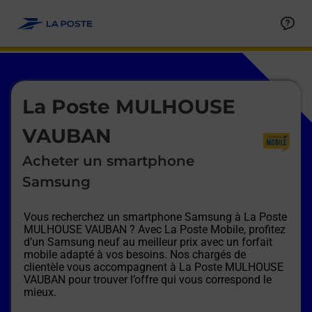
Le lien s'ouvre dans un nouvel onglet
Allez au contenu
Afficher ou masquer la réponse
Afficher ou masquer la réponse
Afficher ou masquer la réponse
Afficher ou masquer la réponse
Afficher ou masquer la réponse
Afficher ou masquer la réponse
Le lien s'ouvre dans un nouvel onglet
La Poste MULHOUSE
VAUBAN
Acheter un smartphone
Samsung
Vous recherchez un smartphone Samsung à
La Poste
MULHOUSE VAUBAN
? Avec La Poste Mobile, profitez
d’un Samsung neuf au meilleur prix avec un forfait
mobile adapté à vos besoins. Nos chargés de
clientèle vous accompagnent à
La Poste MULHOUSE
VAUBAN
pour trouver l’offre qui vous correspond le
mieux.