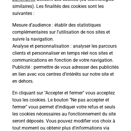
similaires). Les finalités des cookies sont les
suivantes :
Mesure d’audience
: établir des statistiques
Questions fréquemment posées
complémentaires sur l’utilisation de nos sites et
suivre la navigation.
Analyse et personnalisation
: analyser les parcours
Quel réseau utilise La Poste Mobile ?
clients et personnaliser en temps réel nos sites et
communications en fonction de votre navigation.
Publicité
: permettre de vous adresser des publicités
Est-ce que je peux garder mon
en lien avec vos centres d’intérêts sur notre site et
numéro de mobile gratuitement ?
en dehors.
Est-ce que je peux bénéficier de la 5G
En cliquant sur "Accepter et fermer" vous acceptez
avec La Poste Mobile ?
tous les cookies. Le bouton "Ne pas accepter et
fermer" vous permet d'indiquer votre refus et seuls
les cookies nécessaires au fonctionnement du site
Est-ce que je peux utiliser mon forfait
à l’étranger avec La Poste Mobile ?
seront déposés. Vous pouvez modifier vos choix à
tout moment ou obtenir plus d'informations via