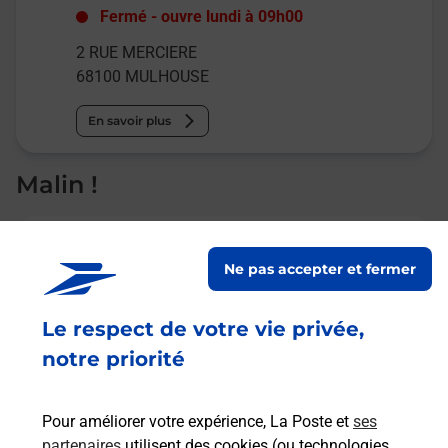
Fermé
-
ouvre lundi à
09h00
2 RUE MERCIERE
68100
MULHOUSE
En savoir plus
Malin !
La Poste
en ligne
Ne pas accepter et fermer
Ouvert 24h/24
Le respect de votre vie privée,
notre priorité
En savoir plus
Pour améliorer votre expérience, La Poste et
ses
Recherchez un autre point de contact
partenaires
utilisent des cookies (ou technologies