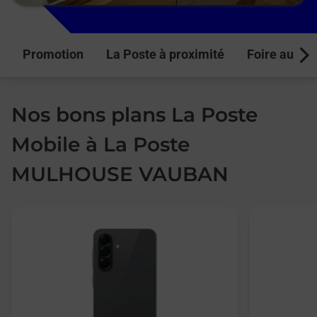
Promotion
La Poste à proximité
Foire aux q
Next
Nos bons plans La Poste
Mobile à La Poste
MULHOUSE VAUBAN