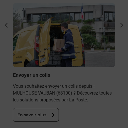
En savoir plus
En sa
Ache
dent
sui
rieur
Vous
ez
de c
ste à
télé
Post
En
Envoyer un colis
Vous souhaitez envoyer un colis depuis :
MULHOUSE VAUBAN (68100) ? Découvrez toutes
les solutions proposées par La Poste.
En savoir plus