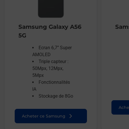
Samsung Galaxy A56
Sams
5G
Ecran 6,7’’ Super
AMOLED
Triple capteur :
50Mpx, 12Mpx,
5Mpx
Fonctionnalités
IA
Stockage de 8Go
Ache
Acheter ce Samsung