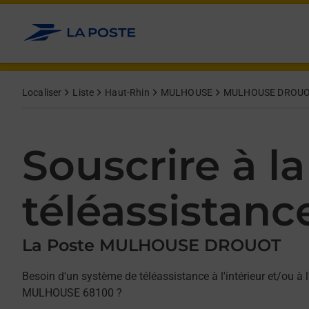
Allez au contenu
Afficher ou masquer la réponse
Afficher ou masquer la réponse
Afficher ou masquer la réponse
Localiser
Liste
Haut-Rhin
MULHOUSE
MULHOUSE DROU
Souscrire à la
téléassistanc
La Poste MULHOUSE DROUOT
Besoin d'un système de téléassistance à l'intérieur et/ou à l
MULHOUSE 68100 ?