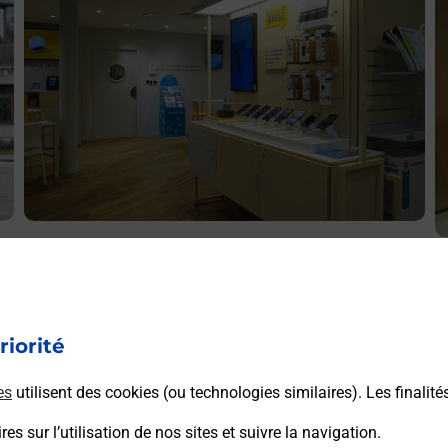
Acheter un iPhone neuf ou reconditionné
A
Vous recherchez un smartphone pas cher proche de chez
V
vous ? Découvrez notre offre de téléphones iPhone Apple
v
dans vos bureaux de Poste à MULHOUSE DROUOT
riorité
S
(68100) !
D
es
utilisent des cookies (ou technologies similaires). Les finalité
En savoir plus
es sur l’utilisation de nos sites et suivre la navigation.