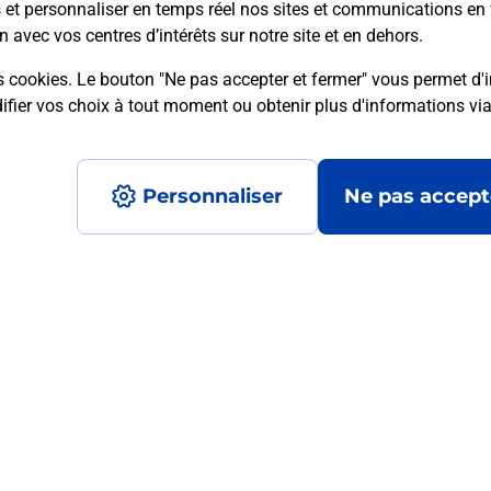
s et personnaliser en temps réel nos sites et communications en 
n avec vos centres d’intérêts sur notre site et en dehors.
s cookies. Le bouton "Ne pas accepter et fermer" vous permet d'i
mment posées
fier vos choix à tout moment ou obtenir plus d'informations vi
Personnaliser
Ne pas accept
médaillon d’alarme qu’est ce que c’est
tance classique ?
stance classique ?