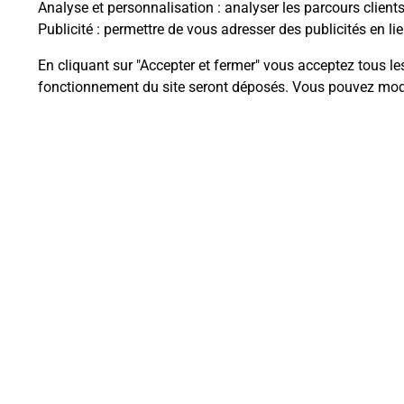
Analyse et personnalisation
: analyser les parcours client
Publicité
: permettre de vous adresser des publicités en lie
En cliquant sur "Accepter et fermer" vous acceptez tous le
Questions fréque
fonctionnement du site seront déposés. Vous pouvez modi
La téléassistance classique avec 
Comment fonctionne la téléassis
Comment est installée la téléassi