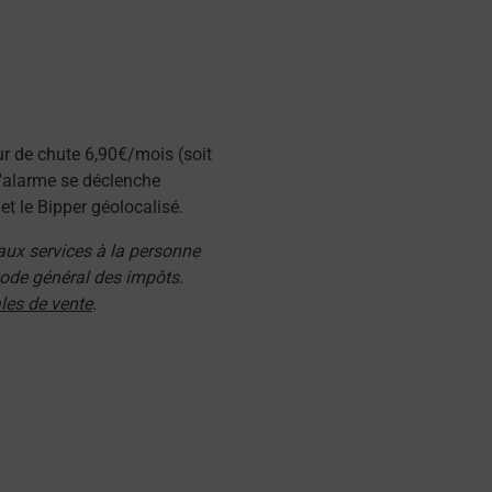
ur de chute 6,90€/mois (soit
l'alarme se déclenche
t le Bipper géolocalisé.
 aux services à la personne
 code général des impôts.
les de vente
.