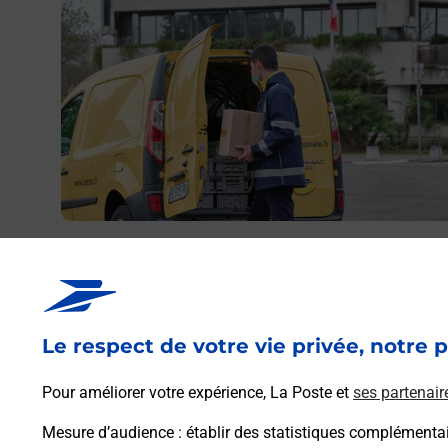
Envoyer un colis
Vous souhaitez envoyer un colis depuis : MULHOUSE
DROUOT (68100) ? Découvrez toutes les solutions
proposées par La Poste.
Le respect de votre vie privée, notre p
En savoir plus
Pour améliorer votre expérience, La Poste et
ses partenair
Mesure d’audience
: établir des statistiques complémentair