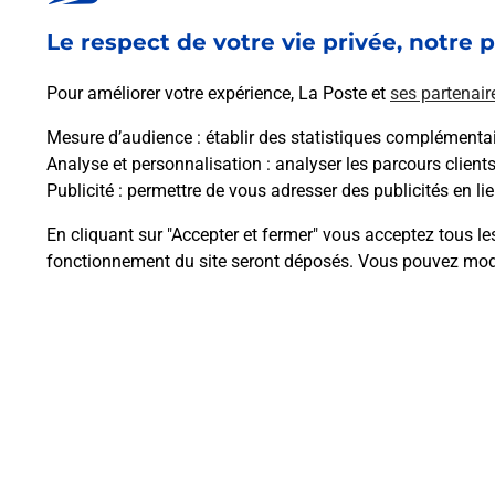
En savoir plus
Le respect de votre vie privée, notre p
Pour améliorer votre expérience, La Poste et
ses partenair
Mesure d’audience
: établir des statistiques complémentair
Analyse et personnalisation
: analyser les parcours client
Questions fréque
Publicité
: permettre de vous adresser des publicités en lie
En cliquant sur "Accepter et fermer" vous acceptez tous le
fonctionnement du site seront déposés. Vous pouvez modi
Comment retourner un colis achet
Comment envoyer un colis ou fai
Envoyer un petit colis au meilleur