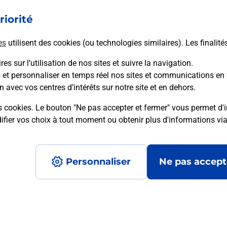
riorité
En savoir plus
es
utilisent des cookies (ou technologies similaires). Les finalité
es sur l’utilisation de nos sites et suivre la navigation.
s et personnaliser en temps réel nos sites et communications en 
mment posées
n avec vos centres d’intérêts sur notre site et en dehors.
s cookies. Le bouton "Ne pas accepter et fermer" vous permet d'i
fier vos choix à tout moment ou obtenir plus d'informations vi
é en ligne depuis votre boîte aux let
Personnaliser
Ne pas accept
re un retour chez un e-commerçant s
 prix ?