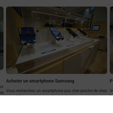
En savoir plus
E
Acheter un smartphone Samsung
P
ez
Vous recherchez un smartphone pas cher proche de chez
V
le
vous ? Découvrez notre offre de téléphones mobiles
D
Samsung dans vos bureaux de Poste à MULHOUSE
v
DORNACH (68200) !