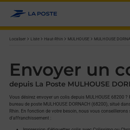
Allez au contenu
Afficher ou masquer la réponse
Afficher ou masquer la réponse
Afficher ou masquer la réponse
Localiser
Liste
Haut-Rhin
MULHOUSE
MULHOUSE DORN
Envoyer un co
depuis La Poste MULHOUSE DO
Vous désirez envoyer un colis depuis MULHOUSE 68200 ? 
bureau de poste MULHOUSE DORNACH (68200), situé dans 
Rhin. En fonction de votre besoin, nous vous conseillerons 
d'affranchissement :
Impression d'étiquettes colis avec Colissimo ou Chr